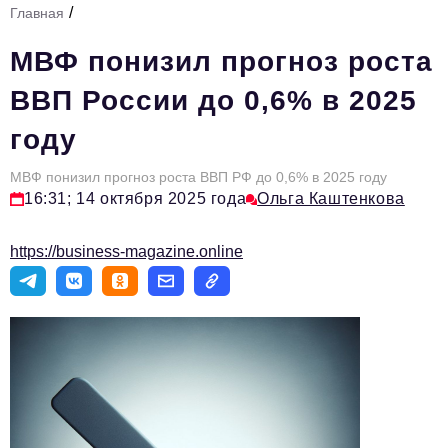
/
Главная
Стиль жизни
МВФ понизил прогноз роста
Тема номера
ВВП России до 0,6% в 2025
HR
году
Персона номера
МВФ понизил прогноз роста ВВП РФ до 0,6% в 2025 году
Инфраструктура развития
16:31; 14 октября 2025 года
Ольга Каштенкова
Технологии и тренды
https://business-magazine.online
Туризм
Импортозамещение
Мероприятия
Авторские материалы
Видео