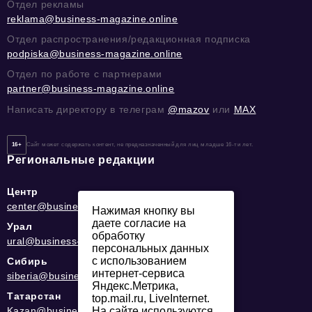
Отдел рекламы
reklama@business-magazine.online
Отдел распространения/редакционная подписка
podpiska@business-magazine.online
Отдел по работе с партнерами
partner@business-magazine.online
Написать директору в телеграм
@mazov
или
MAX
16+
Сайт может содержать контент, не предназначенный для лиц младше 16-ти лет.
Региональные редакции
Центр
center@business-magazine.online
Нажимая кнопку вы
даете согласие на
Урал
обработку
ural@business-magazine.online
персональных данных
с использованием
Сибирь
интернет-сервиса
siberia@business-magazine.online
Яндекс.Метрика,
Татарстан
top.mail.ru, LiveInternet.
Kazan@business-magazine.online
На сайте используются