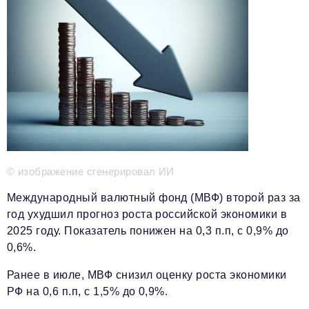
Телефон редакции:
+7 495 727-01-67
Электронные почты редакции:
Информационный отдел
info@business-magazine.online
Отдел рекламы
reklama@business-magazine.online
Отдел распространения/редакционная подписка
podpiska@business-magazine.online
Отдел по работе с партнерами
partner@business-magazine.online
© изображение сгенерировал ИИ
Международный валютный фонд (МВФ) второй раз за
год ухудшил прогноз роста российской экономики в
2025 году. Показатель понижен на 0,3 п.п, с 0,9% до
0,6%.
Ранее в июле, МВФ снизил оценку роста экономики
РФ на 0,6 п.п, с 1,5% до 0,9%.