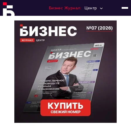
Бизнес Журнал:
Центр
Главная
Франчайзинг
Номера журнала
Контакты
Категории:
Новости
Регулирование
Премия "Тульский Бизнес"
История тульского предпринимательства
Альтернатива