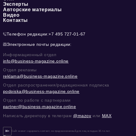
Эксперты
Авторские материалы
Видео
Контакты
Телефон редакции:
+7 495 727-01-67
Электронные почты редакции:
Информационный отдел
info@business-magazine.online
Отдел рекламы
reklama@business-magazine.online
Отдел распространения/редакционная подписка
podpiska@business-magazine.online
Отдел по работе с партнерами
partner@business-magazine.online
Написать директору в телеграм
@mazov
или
MAX
16+
Сайт может содержать контент, не предназначенный для лиц младше 16-ти лет.