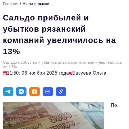
/
Главная
Ниши и рынки
Стиль жизни
Сальдо прибылей и
Тема номера
убытков рязанский
HR
компаний увеличилось на
Персона номера
13%
Инфраструктура развития
Технологии и тренды
Сальдо прибылей и убытков рязанский компаний увеличилось
на 13%
11:50; 06 ноября 2025 года
Басуева Ольга
Туризм
Импортозамещение
Мероприятия
По
Авторские материалы
Видео