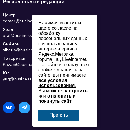
Региональные редакции
Центр
center@business-magazine.online
Нажимая кнопку вы
даете согласие на
Урал
обработку
ural@business-magazine.online
персональных данных
с использованием
Сибирь
интернет-сервиса
siberia@business-magazine.online
Яндекс.Метрика,
Татарстан
top.mail.ru, LiveInternet.
На сайте используются
Kazan@business-magazine.online
cookie. Оставаясь на
Юг
сайте, вы принимаете
yug@business-magazine.online
все условия
использования.
Вы можете
настроить
или
отклонить и
покинуть сайт
Принять