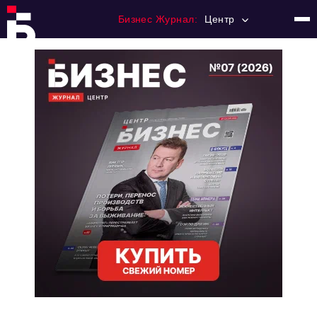
Бизнес Журнал:
Центр
Главная
Франчайзинг
Номера журнала
Контакты
Категории:
Новости
Регулирование
Премия "Тульский Бизнес"
История тульского предпринимательства
Альтернатива