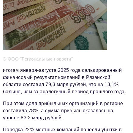
Телефон редакции:
+7 495 727-01-67
Электронные почты редакции:
Информационный отдел
info@business-magazine.online
Отдел рекламы
reklama@business-magazine.online
Отдел распространения/редакционная подписка
podpiska@business-magazine.online
© ООО "Региональные новости"
Отдел по работе с партнерами
итогам января-августа 2025 года сальдированный
partner@business-magazine.online
финансовый результат компаний в Рязанской
области составил 79,3 млрд рублей, что на 13,1%
больше, чем за аналогичный период прошлого года.
При этом доля прибыльных организаций в регионе
составила 78%, а сумма прибыль оказалась на
уровне 83,2 млрд рублей.
Порядка 22% местных компаний понесли убытки в