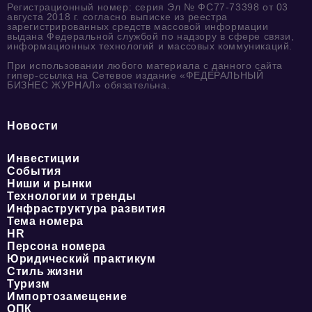
Регистрационный номер: серия Эл № ФС77-73398 от 03
августа 2018 г. согласно выписке из реестра
зарегистрированных средств массовой информации
выдана Федеральной службой по надзору в сфере связи,
информационных технологий и массовых коммуникаций.
При использовании любого материала с данного сайта
гипер-ссылка на Сетевое издание «ФЕДЕРАЛЬНЫЙ
БИЗНЕС ЖУРНАЛ» обязательна.
Новости
Инвестиции
События
Ниши и рынки
Технологии и тренды
Инфраструктура развития
Тема номера
HR
Персона номера
Юридический практикум
Стиль жизни
Туризм
Импортозамещение
ОПК