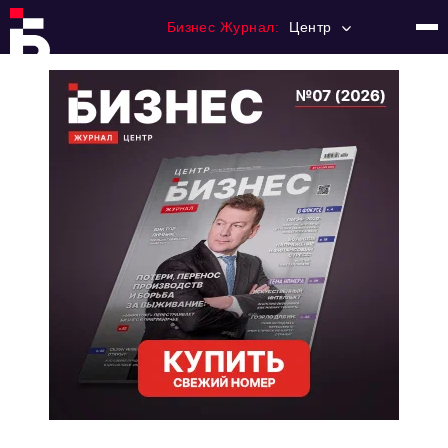
Бизнес Журнал:
Центр
Главная
Франчайзинг
Номера журнала
Контакты
Категории:
Новости
Регулирование
Премия "Тульский Бизнес"
История тульского предпринимательства
Альтернатива