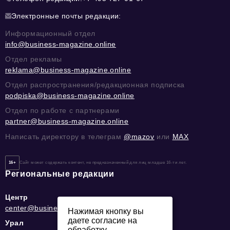
Электронные почты редакции:
Информационный отдел
info@business-magazine.online
Отдел рекламы
reklama@business-magazine.online
Отдел распространения/редакционная подписка
podpiska@business-magazine.online
Отдел по работе с партнерами
partner@business-magazine.online
Написать директору в телеграм
@mazov
или
MAX
16+
Сайт может содержать контент, не предназначенный для лиц младше 16-ти лет.
Региональные редакции
Центр
center@business-magazine.online
Нажимая кнопку вы
даете согласие на
Урал
обработку