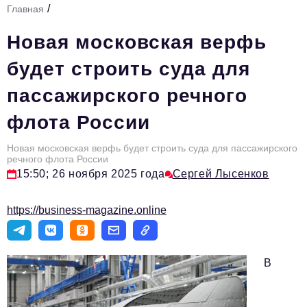
/
Главная
Стиль жизни
Новая московская верфь
Тема номера
будет строить суда для
HR
пассажирского речного
Персона номера
флота России
Инфраструктура развития
Технологии и тренды
Новая московская верфь будет строить суда для пассажирского
речного флота России
15:50; 26 ноября 2025 года
Сергей Лысенков
Туризм
Импортозамещение
https://business-magazine.online
Мероприятия
Авторские материалы
В
Видео