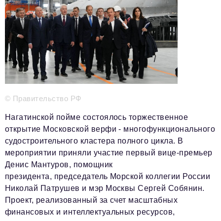
Телефон редакции:
+7 495 727-01-67
Электронные почты редакции:
Информационный отдел
info@business-magazine.online
Отдел рекламы
reklama@business-magazine.online
Отдел распространения/редакционная подписка
podpiska@business-magazine.online
© Правительство РФ
Отдел по работе с партнерами
Нагатинской пойме состоялось торжественное
partner@business-magazine.online
открытие Московской верфи - многофункционального
судостроительного кластера полного цикла. В
мероприятии приняли участие первый вице-премьер
Денис Мантуров, помощник
президента, председатель Морской коллегии России
Николай Патрушев и мэр Москвы Сергей Собянин.
Проект, реализованный за счет масштабных
финансовых и интеллектуальных ресурсов,