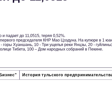
и падает до 11,0515, теряя 0,52%.
 первого председателя КНР Мао Цзэдуна. На купюре в 1 юа
- горы Хуаншань, 10 - Три ущелья реки Янцзы, 20 - гуйлинь
толице Тибета, 100 – Дом народных собраний в Пекине.
Бизнес"
История тульского предпринимательств