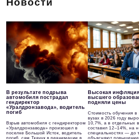
Новости
В результате подрыва
Высокая инфляция
автомобиля пострадал
высшего образова
гендиректор
подняли цены
«Уралдронзавода», водитель
погиб
Стоимость обучения в
вузах в 2026 году выр
Взрыв автомобиля с гендиректором
10,7%, а в отдельных в
«Уралдронзавода» произошел в
составил 12–14%, на 
поселке Большой Исток, водитель
специальностях — до т
погиб, сам Ткачук в реанимации в
объясняют повышение