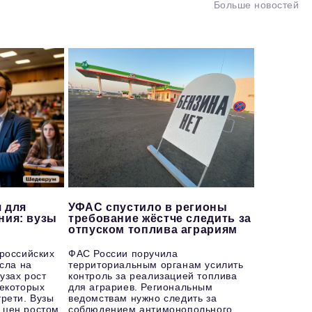
Больше новостей
 для
УФАС спустило в регионы
ния: вузы
требование жёстче следить за
отпуском топлива аграриям
 российских
ФАС России поручила
осла на
территориальным органам усилить
узах рост
контроль за реализацией топлива
некоторых
для аграриев. Региональным
рети. Вузы
ведомствам нужно следить за
 цен ростом
соблюдением антимонопольного