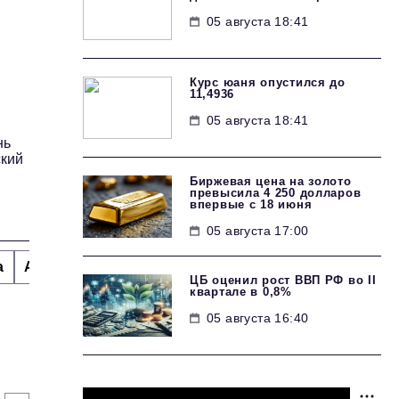
05 августа 18:41
Курс юаня опустился до
11,4936
05 августа 18:41
нь
ский
Биржевая цена на золото
превысила 4 250 долларов
впервые с 18 июня
05 августа 17:00
а
Альтернатива
Стиль жизни
Тема номера
H
ЦБ оценил рост ВВП РФ во II
квартале в 0,8%
05 августа 16:40