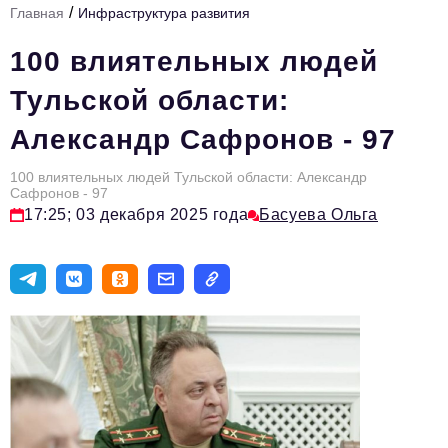
/
Главная
Инфраструктура развития
Стиль жизни
100 влиятельных людей
Тема номера
Тульской области:
HR
Александр Сафронов - 97
Персона номера
100 влиятельных людей Тульской области: Александр
Инфраструктура развития
Сафронов - 97
17:25; 03 декабря 2025 года
Басуева Ольга
Технологии и тренды
Туризм
Импортозамещение
Мероприятия
Авторские материалы
Видео