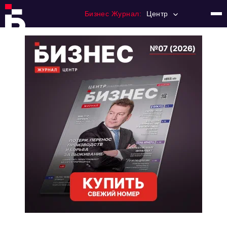
Бизнес Журнал:
Центр
Главная
Франчайзинг
Номера журнала
Контакты
Категории:
Новости
Регулирование
Премия "Тульский Бизнес"
История тульского предпринимательства
Альтернатива