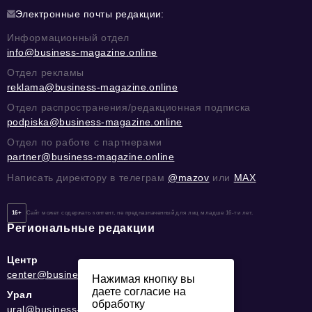
Электронные почты редакции:
Информационный отдел
info@business-magazine.online
Отдел рекламы
reklama@business-magazine.online
Отдел распространения/редакционная подписка
podpiska@business-magazine.online
Отдел по работе с партнерами
partner@business-magazine.online
Написать директору в телеграм
@mazov
или
MAX
16+
Сайт может содержать контент, не предназначенный для лиц младше 16-ти лет.
Региональные редакции
Центр
center@business-magazine.online
Нажимая кнопку вы
даете согласие на
Урал
обработку
ural@business-magazine.online