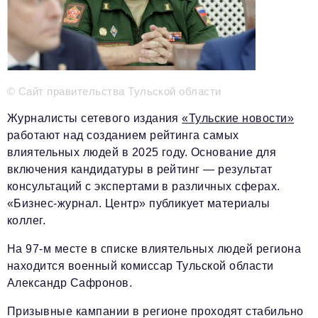
Телефон редакции:
+7 495 727-01-67
Электронные почты редакции:
Информационный отдел
info@business-magazine.online
Отдел рекламы
© Сайт правительства Тульской области
reklama@business-magazine.online
Журналисты сетевого издания
«Тульские новости»
Отдел распространения/редакционная подписка
работают над созданием рейтинга самых
podpiska@business-magazine.online
влиятельных людей в 2025 году. Основание для
Отдел по работе с партнерами
включения кандидатуры в рейтинг — результат
partner@business-magazine.online
консультаций с экспертами в различных сферах.
«Бизнес-журнал. Центр» публикует материалы
коллег.
На 97-м месте в списке влиятельных людей региона
находится военный комиссар Тульской области
Александр Сафронов.
Призывные кампании в регионе проходят стабильно