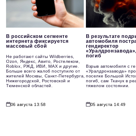
В российском сегменте
В результате под
интернета фиксируется
автомобиля постр
массовый сбой
гендиректор
«Уралдронзавода»
погиб
Не работают сайты Wildberries,
Ozon, Яндекс, Авито, Ростелеком,
Roblox, РЖД, ИВИ, MAX и другие.
Взрыв автомобиля с г
Больше всего жалоб поступило от
«Уралдронзавода» про
жителей Москвы, Санкт-Петербурга,
поселке Большой Исто
Нижегородской, Ростовской и
погиб, сам Ткачук в р
Тюменской областей.
тяжелом состоянии.
06 августа 13:58
05 августа 14:49