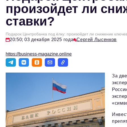
произойдет ли сни
ставки?
Подарок Центробанка под ёлку: произойдет ли снижение ключев
20:50; 03 декабря 2025 года
Сергей Лысенков
https://business-magazine.online
За две
экспер
России
экспе
«симв
Инвес
препя