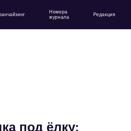
Номера
ранчайзинг
Редакция
журнала
ка под ёлку: