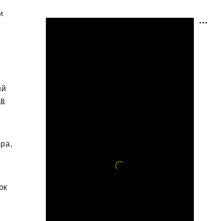
и
ий
 в
ра,
ок