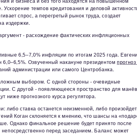
ния и бизнеса и без того находятся на повышенном
. Ускорение темпов кредитования и деловой активност
гивает спрос, а перегретый рынок труда, создает
на издержки.
аргумент - расхождение фактических инфляционных
тивные 6,5–7,0% инфляции по итогам 2025 года. Евген
он 6,0–6,5%. Озвученный накануне президентом
прогноз
даний администрации или самого Центробанка.
 сложным выбором. С одной стороны - очевидные
ции. С другой - появляющееся пространство для манёв
т ниже прогнозного курса регулятора.
: либо ставка останется неизменной, либо произойдет
гений Коган склоняется к мнению, что шансы на «подар
выше. Однако финальное решение будет принято после
ит непосредственно перед заседанием. Баланс может