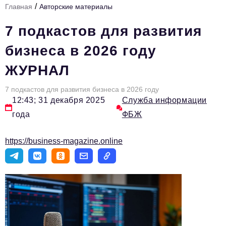
/
Главная
Авторские материалы
Стиль жизни
7 подкастов для развития
Тема номера
бизнеса в 2026 году
HR
ЖУРНАЛ
Персона номера
7 подкастов для развития бизнеса в 2026 году
Инфраструктура развития
12:43; 31 декабря 2025
Служба информации
Технологии и тренды
года
ФБЖ
Туризм
https://business-magazine.online
Импортозамещение
Мероприятия
Авторские материалы
Видео