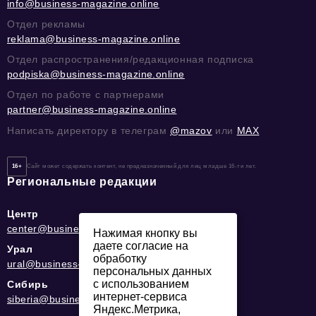
info@business-magazine.online
Отдел рекламы
reklama@business-magazine.online
Отдел распространения/редакционная подписка
podpiska@business-magazine.online
Отдел по работе с партнерами
partner@business-magazine.online
Написать директору в телеграм
@mazov
или
MAX
16+
Сайт может содержать контент, не предназначенный для лиц младше 16-ти лет.
Региональные редакции
Центр
center@business-magazine.online
Нажимая кнопку вы
даете согласие на
Урал
обработку
ural@business-magazine.online
персональных данных
с использованием
Сибирь
интернет-сервиса
siberia@business-magazine.online
Яндекс.Метрика,