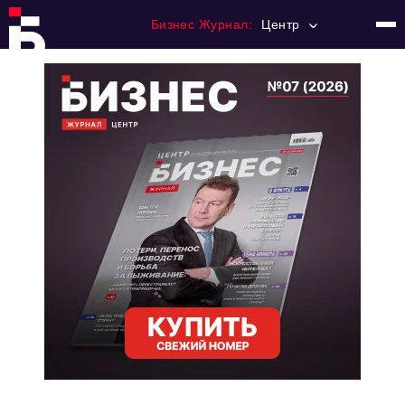
Бизнес Журнал:
Центр
Главная
Франчайзинг
Номера журнала
Контакты
Категории:
Новости
Регулирование
Премия "Тульский Бизнес"
История тульского предпринимательства
Альтернатива