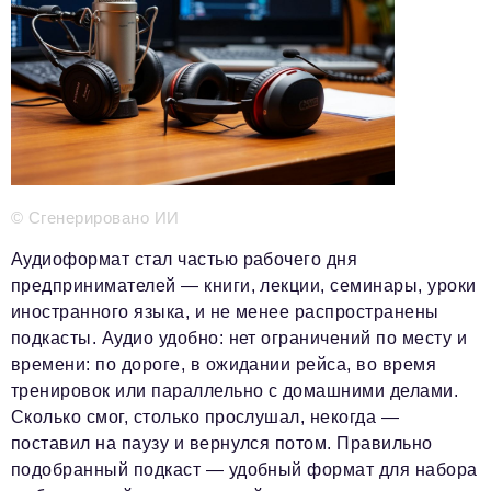
Телефон редакции:
+7 495 727-01-67
Электронные почты редакции:
Информационный отдел
info@business-magazine.online
Отдел рекламы
reklama@business-magazine.online
Отдел распространения/редакционная подписка
podpiska@business-magazine.online
© Сгенерировано ИИ
Отдел по работе с партнерами
Аудиоформат стал частью рабочего дня
partner@business-magazine.online
предпринимателей — книги, лекции, семинары, уроки
иностранного языка, и не менее распространены
подкасты. Аудио удобно: нет ограничений по месту и
времени: по дороге, в ожидании рейса, во время
тренировок или параллельно с домашними делами.
Сколько смог, столько прослушал, некогда —
поставил на паузу и вернулся потом. Правильно
подобранный подкаст — удобный формат для набора