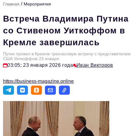
/
Главная
Мероприятия
Стиль жизни
Встреча Владимира Путина
Тема номера
со Стивеном Уиткоффом в
HR
Кремле завершилась
Персона номера
Путин провел в Кремле трехчасовую встречу с представителем
Инфраструктура развития
США Уиткоффом 23 января
03:05; 23 января 2026 года
Иван Викторов
Технологии и тренды
Туризм
https://business-magazine.online
Импортозамещение
Мероприятия
Авторские материалы
Видео