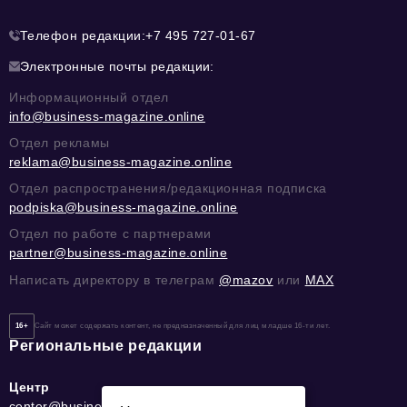
Телефон редакции:
+7 495 727-01-67
Электронные почты редакции:
Информационный отдел
info@business-magazine.online
Отдел рекламы
reklama@business-magazine.online
Отдел распространения/редакционная подписка
podpiska@business-magazine.online
Отдел по работе с партнерами
partner@business-magazine.online
Написать директору в телеграм
@mazov
или
MAX
16+
Сайт может содержать контент, не предназначенный для лиц младше 16-ти лет.
Региональные редакции
Центр
center@business-magazine.online