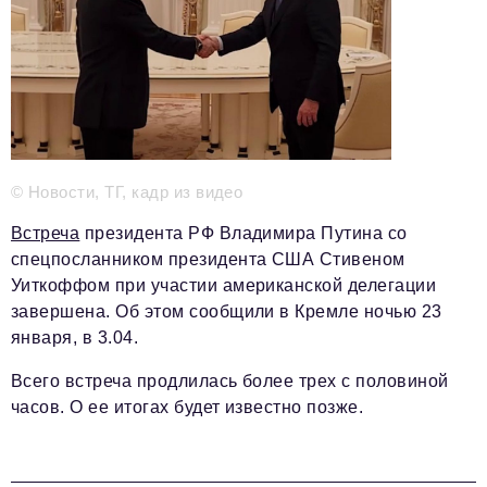
Телефон редакции:
+7 495 727-01-67
Электронные почты редакции:
Информационный отдел
info@business-magazine.online
Отдел рекламы
reklama@business-magazine.online
Отдел распространения/редакционная подписка
© Новости, ТГ, кадр из видео
podpiska@business-magazine.online
Встреча
президента РФ Владимира Путина со
Отдел по работе с партнерами
спецпосланником президента США Стивеном
partner@business-magazine.online
Уиткоффом при участии американской делегации
завершена. Об этом сообщили в Кремле ночью 23
января, в 3.04.
Всего встреча продлилась более трех с половиной
часов. О ее итогах будет известно позже.