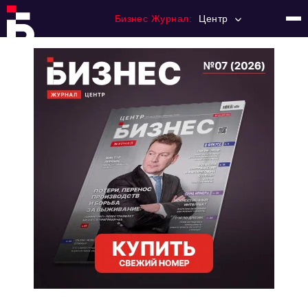
Бизнес Журнал:
Центр
Главная
Франчайзинг
Номера журнала
Контакты
Категории:
Новости
Регулирование
Премия "Тульский Бизнес"
История тульского предпринимательства
Альтернатива