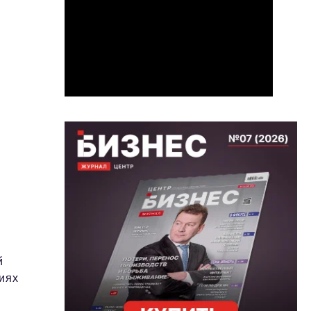
й
иях