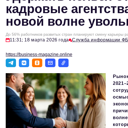
кадровые агентств
новой волне уволь
До 56% работников развитых стран планируют смену карьеры р
11:31; 18 марта 2026 года
Служба информации Ф
https://business-magazine.online
Рынок
2021–
сотру
осмыс
эконо
причи
волне
котор