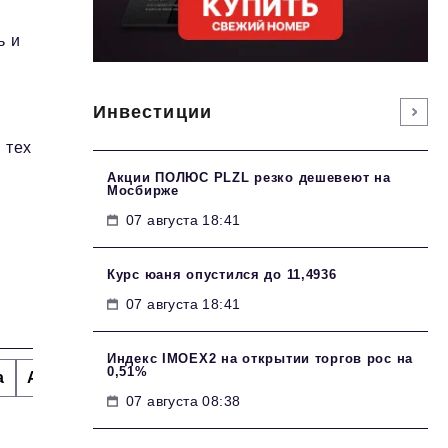
ь и
Инвестиции
 тех
Акции ПОЛЮС PLZL резко дешевеют на
Мосбирже
07 августа 18:41
Курс юаня опустился до 11,4936
07 августа 18:41
Индекс IMOEX2 на открытии торгов рос на
0,51%
а
Альтернатива
Стиль жизни
Тема номера
H
07 августа 08:38