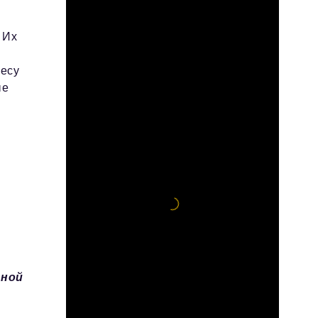
 Их
несу
ые
в
вной