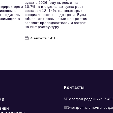
вузах в 2026 году выросла на
ендиректором
10,7%, а в отдельных вузах рост
изошел в
составил 12–14%, на некоторых
к, водитель
специальностях — до трети. Вузы
еанимации в
объясняют повышение цен ростом
зарплат преподавателей и затрат
на инфраструктуру.
04 августа 14:15
Контакты
Телефон редакции:
+7 49
ии
Электронные почты реда
ынки
ии и тренды