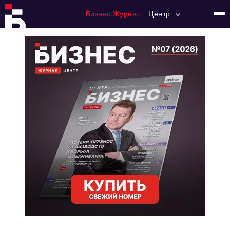
Бизнес Журнал:
Центр
Главная
Франчайзинг
Номера журнала
Контакты
Категории:
Новости
Регулирование
Премия "Тульский Бизнес"
История тульского предпринимательства
Альтернатива