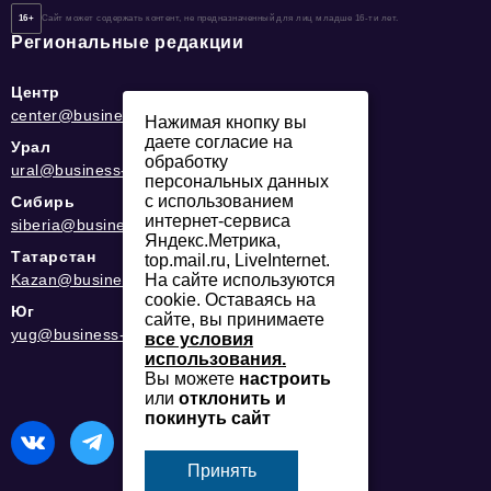
16+
Сайт может содержать контент, не предназначенный для лиц младше 16-ти лет.
Региональные редакции
Центр
center@business-magazine.online
Нажимая кнопку вы
даете согласие на
Урал
обработку
ural@business-magazine.online
персональных данных
с использованием
Сибирь
интернет-сервиса
siberia@business-magazine.online
Яндекс.Метрика,
Татарстан
top.mail.ru, LiveInternet.
Kazan@business-magazine.online
На сайте используются
cookie. Оставаясь на
Юг
сайте, вы принимаете
yug@business-magazine.online
все условия
использования.
Вы можете
настроить
или
отклонить и
покинуть сайт
Принять