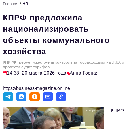
/
Главная
HR
Стиль жизни
КПРФ предложила
Тема номера
национализировать
HR
объекты коммунального
Персона номера
хозяйства
Инфраструктура развития
Технологии и тренды
КПКРФ требует ужесточить контроль за госрасходами на ЖКХ и
провести аудит тарифов
14:38; 20 марта 2026 года
Анна Горная
Туризм
Импортозамещение
https://business-magazine.online
Мероприятия
Авторские материалы
КПРФ
Видео