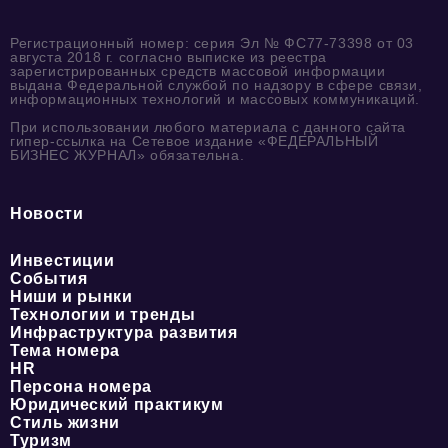
Регистрационный номер: серия Эл № ФС77-73398 от 03
августа 2018 г. согласно выписке из реестра
зарегистрированных средств массовой информации
выдана Федеральной службой по надзору в сфере связи,
информационных технологий и массовых коммуникаций.
При использовании любого материала с данного сайта
гипер-ссылка на Сетевое издание «ФЕДЕРАЛЬНЫЙ
БИЗНЕС ЖУРНАЛ» обязательна.
Новости
Инвестиции
События
Ниши и рынки
Технологии и тренды
Инфраструктура развития
Тема номера
HR
Персона номера
Юридический практикум
Стиль жизни
Туризм