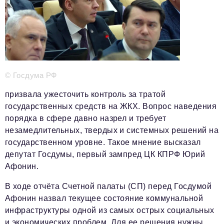
Телефон редакции:
+7 495 727-01-67
Электронные почты редакции:
Информационный отдел
info@business-magazine.online
Отдел рекламы
reklama@business-magazine.online
© Госдума РФ
Отдел распространения/редакционная подписка
призвала ужесточить контроль за тратой
podpiska@business-magazine.online
государственных средств на ЖКХ. Вопрос наведения
Отдел по работе с партнерами
порядка в сфере давно назрел и требует
partner@business-magazine.online
незамедлительных, твердых и системных решений на
государственном уровне. Такое мнение высказал
депутат Госдумы, первый зампред ЦК КПРФ Юрий
Афонин.
В ходе отчёта Счетной палаты (СП) перед Госдумой
Афонин назвал текущее состояние коммунальной
инфраструктуры одной из самых острых социальных
и экономических проблем. Для ее решения нужны