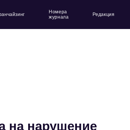
Номера
ранчайзинг
Редакция
журнала
а на нарушение