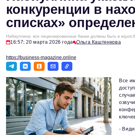
конкуренции в нах
списках» определе
Набиуллина: все лицензированные банки должны быть в иquot;б
16:57; 20 марта 2026 года
Ольга Каштенкова
https://business-magazine.online
Все и
доступ
случа
озвучи
конфер
ключев
- Види