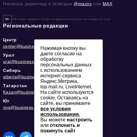
Написать директору в телеграм
@mazov
или
MAX
16+
Сайт может содержать контент, не предназначенный для лиц младше 16-ти лет.
Региональные редакции
Центр
center@business-magazine.online
Нажимая кнопку вы
даете согласие на
Урал
обработку
ural@business-magazine.online
персональных данных
с использованием
Сибирь
интернет-сервиса
siberia@business-magazine.online
Яндекс.Метрика,
Татарстан
top.mail.ru, LiveInternet.
На сайте используются
Kazan@business-magazine.online
cookie. Оставаясь на
Юг
сайте, вы принимаете
yug@business-magazine.online
все условия
использования.
Вы можете
настроить
или
отклонить и
покинуть сайт