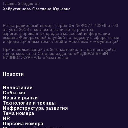
Главный редактор
Хайрутдинова Светлана Юрьевна
Регистрационный номер: серия Эл № ФС77-73398 от 03
августа 2018 г. согласно выписке из реестра
зарегистрированных средств массовой информации
выдана Федеральной службой по надзору в сфере связи,
информационных технологий и массовых коммуникаций.
При использовании любого материала с данного сайта
гипер-ссылка на Сетевое издание «ФЕДЕРАЛЬНЫЙ
БИЗНЕС ЖУРНАЛ» обязательна.
Новости
Инвестиции
События
Ниши и рынки
Технологии и тренды
Инфраструктура развития
Тема номера
HR
Персона номера