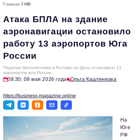
/
Главная
HR
Стиль жизни
Атака БПЛА на здание
Тема номера
аэронавигации остановило
HR
работу 13 аэропортов Юга
Персона номера
России
Инфраструктура развития
Технологии и тренды
Падение беспилотника в Ростове-на-Дону остановило 13
аэропортов юга России
09:30; 08 мая 2026 года
Ольга Каштенкова
Туризм
Импортозамещение
https://business-magazine.online
Мероприятия
Авторские материалы
На
Видео
Юге
РФ