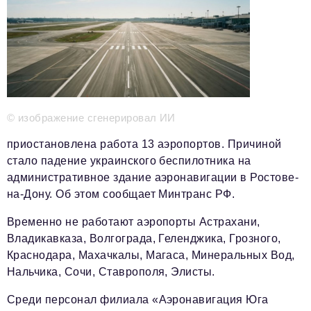
Телефон редакции:
+7 495 727-01-67
Электронные почты редакции:
Информационный отдел
info@business-magazine.online
Отдел рекламы
reklama@business-magazine.online
© изображение сгенерировал ИИ
Отдел распространения/редакционная подписка
podpiska@business-magazine.online
приостановлена работа 13 аэропортов. Причиной
Отдел по работе с партнерами
стало падение украинского беспилотника на
partner@business-magazine.online
административное здание аэронавигации в Ростове-
на-Дону. Об этом сообщает Минтранс РФ.
Временно не работают аэропорты Астрахани,
Владикавказа, Волгограда, Геленджика, Грозного,
Краснодара, Махачкалы, Магаса, Минеральных Вод,
Нальчика, Сочи, Ставрополя, Элисты.
Среди персонал филиала «Аэронавигация Юга