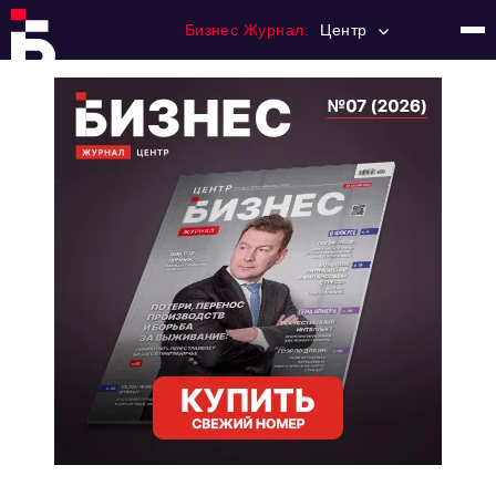
Бизнес Журнал:
Центр
Главная
Франчайзинг
Номера журнала
Контакты
Категории:
Новости
Регулирование
Премия "Тульский Бизнес"
История тульского предпринимательства
Альтернатива