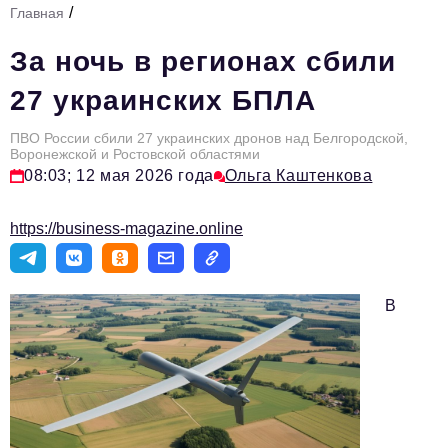
/
Главная
Стиль жизни
За ночь в регионах сбили
Тема номера
27 украинских БПЛА
HR
ПВО России сбили 27 украинских дронов над Белгородской,
Персона номера
Воронежской и Ростовской областями
08:03; 12 мая 2026 года
Ольга Каштенкова
Инфраструктура развития
Технологии и тренды
https://business-magazine.online
Туризм
Импортозамещение
В
Мероприятия
Авторские материалы
Видео