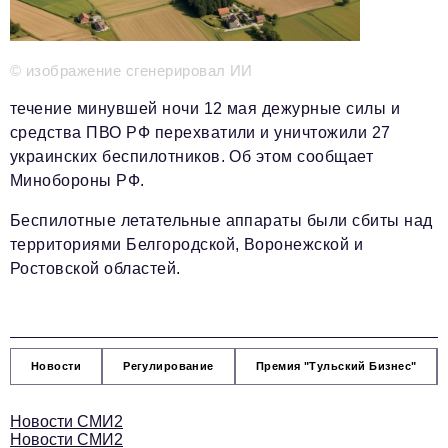
Телефон редакции:
+7 495 727-01-67
Электронные почты редакции:
© изображение сгенерировал ИИ
Информационный отдел
info@business-magazine.online
течение минувшей ночи 12 мая дежурные силы и
Отдел рекламы
средства ПВО РФ перехватили и уничтожили 27
reklama@business-magazine.online
украинских беспилотников. Об этом сообщает
Отдел распространения/редакционная подписка
Минобороны РФ.
podpiska@business-magazine.online
Беспилотные летательные аппараты были сбиты над
Отдел по работе с партнерами
partner@business-magazine.online
территориями Белгородской, Воронежской и
Ростовской областей.
Новости
Регулирование
Премия "Тульский Бизнес"
Новости СМИ2
Новости СМИ2