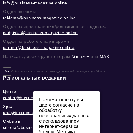
info@business-magazine.online
Отдел рекламы
reklama@business-magazine.online
Отдел распространения/редакционная подписка
podpiska@business-magazine.online
Отдел по работе с партнерами
partner@business-magazine.online
Написать директору в телеграм
@mazov
или
MAX
16+
Сайт может содержать контент, не предназначенный для лиц младше 16-ти лет.
Региональные редакции
Центр
center@business-magazine.online
Нажимая кнопку вы
даете согласие на
Урал
обработку
ural@business-magazine.online
персональных данных
с использованием
Сибирь
интернет-сервиса
siberia@business-magazine.online
Яндекс.Метрика,