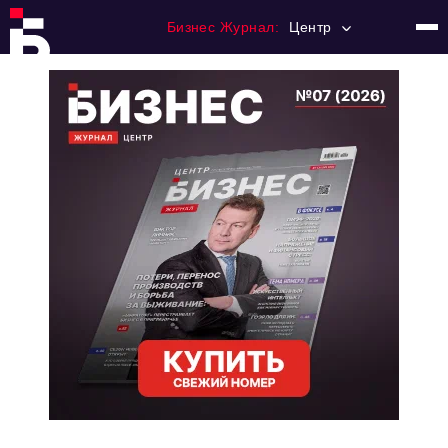
Бизнес Журнал:
Центр
Главная
Франчайзинг
Номера журнала
Контакты
Категории:
Новости
Регулирование
Премия "Тульский Бизнес"
История тульского предпринимательства
Альтернатива