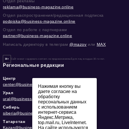
Отдел рекламы
reklama@business-magazine.online
Отдел распространения/редакционная подписка
podpiska@business-magazine.online
Отдел по работе с партнерами
partner@business-magazine.online
Написать директору в телеграм
@mazov
или
MAX
16+
Сайт может содержать контент, не предназначенный для лиц младше 16-ти лет.
Региональные редакции
Центр
center@business-magazine.online
Нажимая кнопку вы
даете согласие на
Урал
обработку
ural@business-magazine.online
персональных данных
с использованием
Сибирь
интернет-сервиса
siberia@business-magazine.online
Яндекс.Метрика,
Татарстан
top.mail.ru, LiveInternet.
Kazan@business-magazine.online
На сайте используются