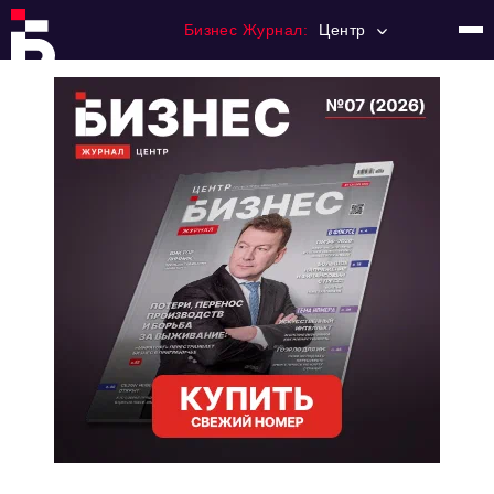
Бизнес Журнал:
Центр
Главная
Франчайзинг
Номера журнала
Контакты
Категории:
Новости
Регулирование
Премия "Тульский Бизнес"
История тульского предпринимательства
Альтернатива