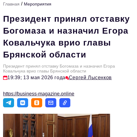
/
Главная
Мероприятия
Стиль жизни
Президент принял отставку
Тема номера
Богомаза и назначил Егора
HR
Ковальчука врио главы
Персона номера
Брянской области
Инфраструктура развития
Технологии и тренды
Президент принял отставку Богомаза и назначил Егора
Ковальчука врио главы Брянской области
19:39; 13 мая 2026 года
Сергей Лысенков
Туризм
Импортозамещение
https://business-magazine.online
Мероприятия
Авторские материалы
Видео