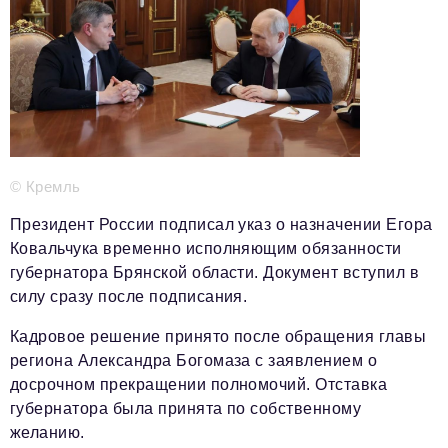
Телефон редакции:
+7 495 727-01-67
Электронные почты редакции:
Информационный отдел
info@business-magazine.online
Отдел рекламы
reklama@business-magazine.online
Отдел распространения/редакционная подписка
© Кремль
podpiska@business-magazine.online
Отдел по работе с партнерами
Президент России подписал указ о назначении Егора
partner@business-magazine.online
Ковальчука временно исполняющим обязанности
губернатора Брянской области. Документ вступил в
силу сразу после подписания.
Кадровое решение принято после обращения главы
региона Александра Богомаза с заявлением о
досрочном прекращении полномочий. Отставка
губернатора была принята по собственному
желанию.