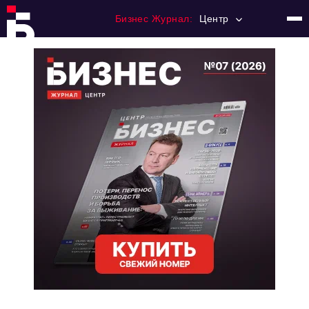
Бизнес Журнал:
Центр
Главная
Франчайзинг
Номера журнала
Контакты
Категории:
Новости
Регулирование
Премия "Тульский Бизнес"
История тульского предпринимательства
Альтернатива