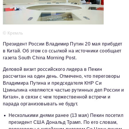
Телефон редакции:
+7 495 727-01-67
Электронные почты редакции:
Информационный отдел
info@business-magazine.online
© Кремль
Отдел рекламы
reklama@business-magazine.online
Президент России Владимир Путин 20 мая прибудет
Отдел распространения/редакционная подписка
в Китай. Об этом со ссылкой на источники сообщает
podpiska@business-magazine.online
газета South China Morning Post.
Отдел по работе с партнерами
Деловой визит российского лидера в Пекин
partner@business-magazine.online
рассчитан на один день. Отмечено, что переговоры
Владимира Путина и председателя КНР Си
Цзиньпина «являются частью рутинных дел России и
Китая», в связи с чем торжественной встречи и
парада организовывать не будут.
Несколькими днями ранее (13 мая) Пекин посетил
президент США Дональд Трамп. По его словам,