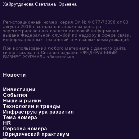
Хайрутдинова Светлана Юрьевна
Регистрационный номер: серия Эл № ФС77-73398 от 03
августа 2018 г. согласно выписке из реестра
зарегистрированных средств массовой информации
выдана Федеральной службой по надзору в сфере связи,
информационных технологий и массовых коммуникаций.
При использовании любого материала с данного сайта
гипер-ссылка на Сетевое издание «ФЕДЕРАЛЬНЫЙ
БИЗНЕС ЖУРНАЛ» обязательна.
Новости
Инвестиции
События
Ниши и рынки
Технологии и тренды
Инфраструктура развития
Тема номера
HR
Персона номера
Юридический практикум