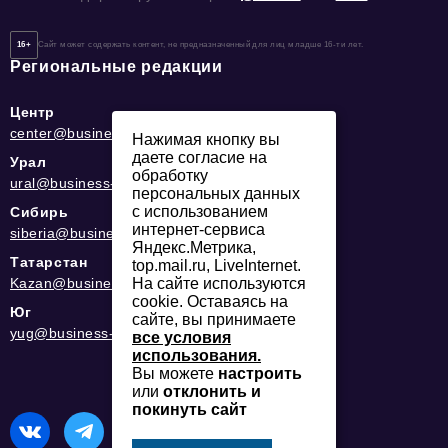
16+
Сайт может содержать контент, не предназначенный для лиц младше 16-ти лет.
Региональные редакции
Центр
center@business-magazine.online
Нажимая кнопку вы
даете согласие на
Урал
обработку
ural@business-magazine.online
персональных данных
с использованием
Сибирь
интернет-сервиса
siberia@business-magazine.online
Яндекс.Метрика,
Татарстан
top.mail.ru, LiveInternet.
Kazan@business-magazine.online
На сайте используются
cookie. Оставаясь на
Юг
сайте, вы принимаете
yug@business-magazine.online
все условия
использования.
Вы можете
настроить
или
отклонить и
покинуть сайт