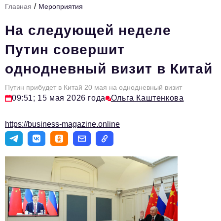
/
Главная
Мероприятия
Стиль жизни
На следующей неделе
Тема номера
Путин совершит
HR
однодневный визит в Китай
Персона номера
Путин прибудет в Китай 20 мая на однодневный визит
Инфраструктура развития
09:51; 15 мая 2026 года
Ольга Каштенкова
Технологии и тренды
https://business-magazine.online
Туризм
Импортозамещение
Мероприятия
Авторские материалы
Видео