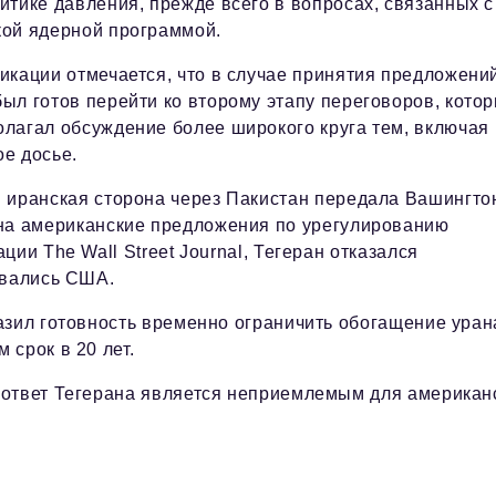
итике давления, прежде всего в вопросах, связанных с
кой ядерной программой.
икации отмечается, что в случае принятия предложени
ыл готов перейти ко второму этапу переговоров, кото
олагал обсуждение более широкого круга тем, включая
е досье.
я иранская сторона через Пакистан передала Вашингто
 на американские предложения по урегулированию
ии The Wall Street Journal, Тегеран отказался
ивались США.
азил готовность временно ограничить обогащение уран
срок в 20 лет.
 ответ Тегерана является неприемлемым для американ