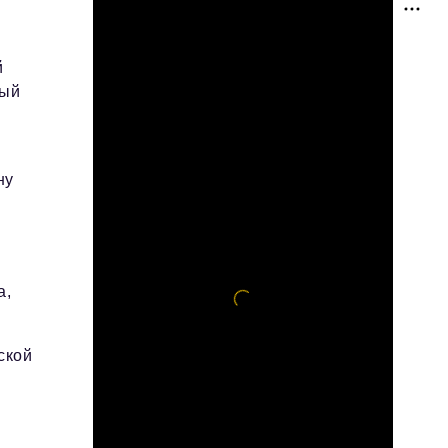
й
рый
ну
а,
ской