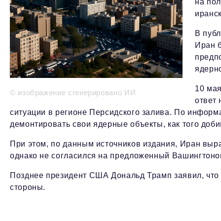
на пол
иранс
В публ
Иран б
предп
ядерно
10 ма
© изображение сгенерировано ИИ
ответ
ситуации в регионе Персидского залива. По информац
демонтировать свои ядерные объекты, как того доб
При этом, по данным источников издания, Иран выр
однако не согласился на предложенный Вашингтоном 
Позднее президент США Дональд Трамп заявил, что
стороны.