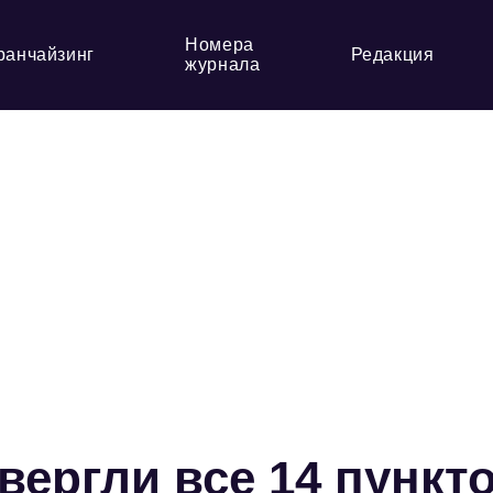
Номера
ранчайзинг
Редакция
журнала
ергли все 14 пункт