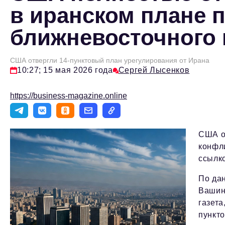
в иранском плане 
ближневосточного
США отвергли 14-пунктовый план урегулирования от Ирана
10:27; 15 мая 2026 года
Сергей Лысенков
https://business-magazine.online
США о
конфл
ссылко
По да
Вашин
газета
пункт