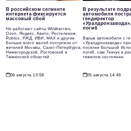
В российском сегменте
В результате под
интернета фиксируется
автомобиля постр
массовый сбой
гендиректор
«Уралдронзавода»
погиб
Не работают сайты Wildberries,
Ozon, Яндекс, Авито, Ростелеком,
Roblox, РЖД, ИВИ, MAX и другие.
Взрыв автомобиля с г
Больше всего жалоб поступило от
«Уралдронзавода» про
жителей Москвы, Санкт-Петербурга,
поселке Большой Исто
Нижегородской, Ростовской и
погиб, сам Ткачук в р
Тюменской областей.
тяжелом состоянии.
06 августа 13:58
05 августа 14:49