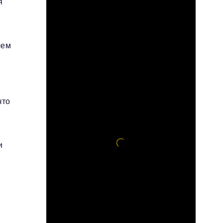
я
чем
а
что
и