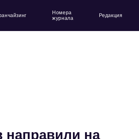
Номера
ранчайзинг
Редакция
журнала
в направили на