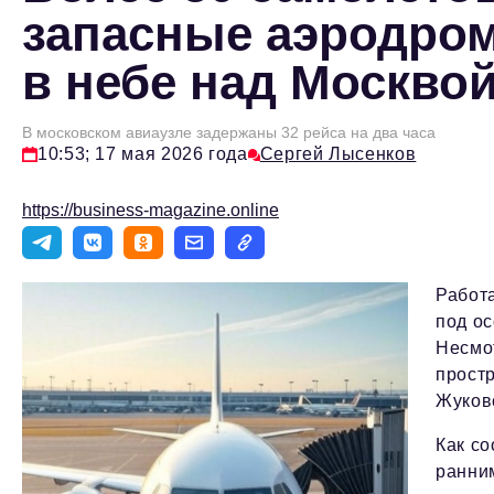
запасные аэродром
в небе над Москво
В московском авиаузле задержаны 32 рейса на два часа
10:53; 17 мая 2026 года
Сергей Лысенков
https://business-magazine.online
Работ
под о
Несмо
прост
Жуков
Как со
ранни