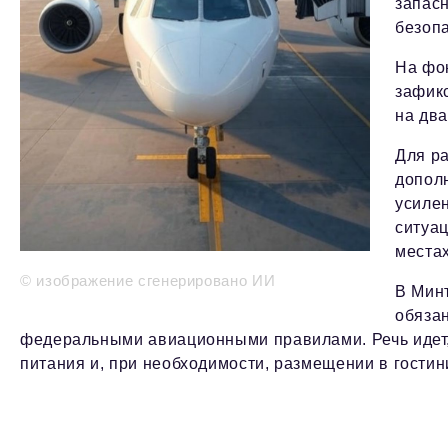
запас
безопа
На фо
зафик
на дв
Для р
допол
усиле
ситуац
места
© изображение сгенерировано ИИ
В Мин
обязан
федеральными авиационными правилами. Речь идет, 
питания и, при необходимости, размещении в гостин