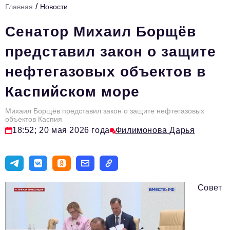
/
Главная
Новости
Стиль жизни
Сенатор Михаил Борщёв
Тема номера
представил закон о защите
HR
нефтегазовых объектов в
Персона номера
Каспийском море
Инфраструктура развития
Технологии и тренды
Михаил Борщёв представил закон о защите нефтегазовых
объектов Каспия
18:52; 20 мая 2026 года
Филимонова Дарья
Туризм
Импортозамещение
Мероприятия
Совет
Авторские материалы
Видео