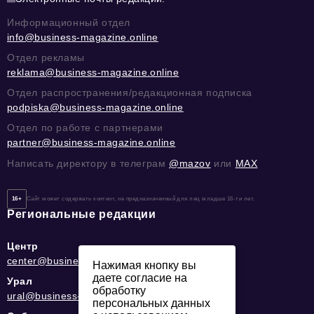
Информационный отдел
info@business-magazine.online
Отдел рекламы
reklama@business-magazine.online
Отдел распространения/редакционная подписка
podpiska@business-magazine.online
Отдел по работе с партнерами
partner@business-magazine.online
Написать директору в телеграм
@mazov
или
MAX
16+
Сайт может содержать контент, не предназначенный для лиц младше 16-ти лет.
Региональные редакции
Центр
center@business-magazine.online
Нажимая кнопку вы
даете согласие на
Урал
обработку
ural@business-magazine.online
персональных данных