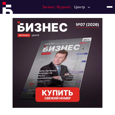
Бизнес Журнал:
Центр
Главная
Франчайзинг
Номера журнала
Контакты
Категории:
Новости
Регулирование
Премия "Тульский Бизнес"
История тульского предпринимательства
Альтернатива