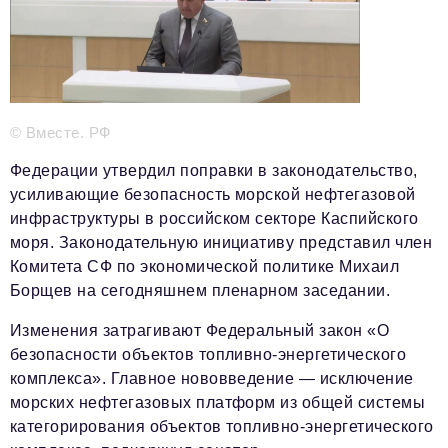
Телефон редакции:
+7 495 727-01-67
Электронные почты редакции:
Информационный отдел
info@business-magazine.online
Отдел рекламы
© Вместе. РФ
reklama@business-magazine.online
Федерации утвердил поправки в законодательство,
Отдел распространения/редакционная подписка
podpiska@business-magazine.online
усиливающие безопасность морской нефтегазовой
инфраструктуры в российском секторе Каспийского
Отдел по работе с партнерами
моря. Законодательную инициативу представил член
partner@business-magazine.online
Комитета СФ по экономической политике Михаил
Борщев на сегодняшнем пленарном заседании.
Изменения затрагивают Федеральный закон «О
безопасности объектов топливно‑энергетического
комплекса». Главное нововведение — исключение
морских нефтегазовых платформ из общей системы
категорирования объектов топливно‑энергетического