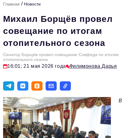
/
Главная
Новости
Стиль жизни
Михаил Борщёв провел
Тема номера
совещание по итогам
HR
отопительного сезона
Персона номера
Сенатор Борщёв провел совещание Совфеда по итогам
Инфраструктура развития
отопительного сезона
16:01; 21 мая 2026 года
Филимонова Дарья
Технологии и тренды
Туризм
Импортозамещение
В
Мероприятия
Авторские материалы
Видео