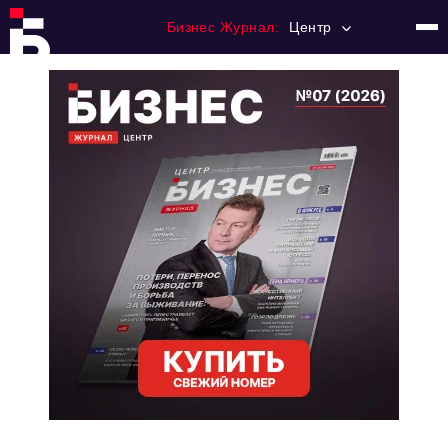
Бизнес Журнал:
Центр
Главная
Франчайзинг
Номера журнала
Контакты
Категории:
Новости
Регулирование
Премия "Тульский Бизнес"
История тульского предпринимательства
Альтернатива