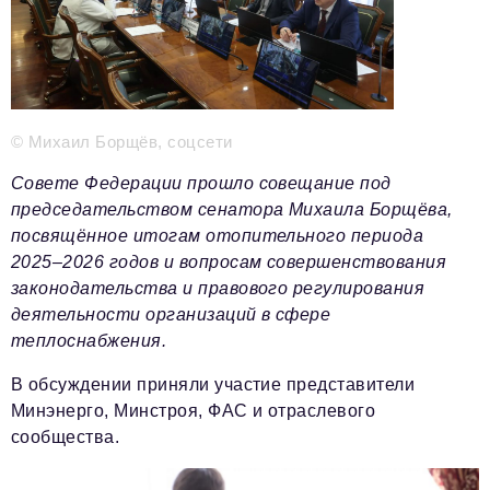
Телефон редакции:
+7 495 727-01-67
Электронные почты редакции:
Информационный отдел
info@business-magazine.online
Отдел рекламы
© Михаил Борщёв, соцсети
reklama@business-magazine.online
Совете Федерации прошло совещание под
Отдел распространения/редакционная подписка
председательством сенатора Михаила Борщёва,
podpiska@business-magazine.online
посвящённое итогам отопительного периода
Отдел по работе с партнерами
2025–2026 годов и вопросам совершенствования
partner@business-magazine.online
законодательства и правового регулирования
деятельности организаций в сфере
теплоснабжения.
В обсуждении приняли участие представители
Минэнерго, Минстроя, ФАС и отраслевого
сообщества.