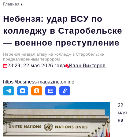
/
Главная
Стиль жизни
Небензя: удар ВСУ по
Тема номера
колледжу в Старобельске
HR
— военное преступление
Персона номера
Небензя назвал атаку на колледж в Старобельске
Инфраструктура развития
преднамеренным террором
23:29; 22 мая 2026 года
Иван Викторов
Технологии и тренды
Туризм
https://business-magazine.online
Импортозамещение
Мероприятия
22
Авторские материалы
мая
на
Видео