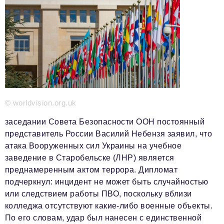
Телефон редакции:
+7 495 727-01-67
Электронные почты редакции:
Информационный отдел
info@business-magazine.online
Отдел рекламы
reklama@business-magazine.online
Отдел распространения/редакционная подписка
podpiska@business-magazine.online
© worldvision.org.uk
Отдел по работе с партнерами
partner@business-magazine.online
заседании Совета Безопасности ООН постоянный
представитель России Василий Небензя заявил, что
атака Вооруженных сил Украины на учебное
заведение в Старобельске (ЛНР) является
преднамеренным актом террора. Дипломат
подчеркнул: инцидент не может быть случайностью
или следствием работы ПВО, поскольку вблизи
колледжа отсутствуют какие-либо военные объекты.
По его словам, удар был нанесен с единственной