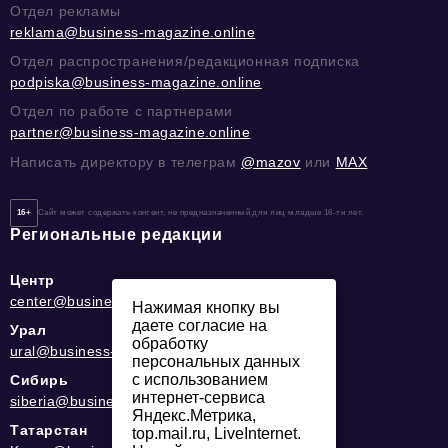
Отдел рекламы
reklama@business-magazine.online
Отдел распространения/редакционная подписка
podpiska@business-magazine.online
Отдел по работе с партнерами
partner@business-magazine.online
Написать директору в телеграм
@mazov
или
MAX
16+
Сайт может содержать контент, не предназначенный для лиц младше 16-ти лет.
Региональные редакции
Центр
center@business-magazine.online
Нажимая кнопку вы
даете согласие на
Урал
обработку
ural@business-magazine.online
персональных данных
с использованием
Сибирь
интернет-сервиса
siberia@business-magazine.online
Яндекс.Метрика,
Татарстан
top.mail.ru, LiveInternet.