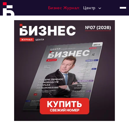
Бизнес Журнал:
Центр
Главная
Франчайзинг
Номера журнала
Контакты
Категории:
Новости
Регулирование
Премия "Тульский Бизнес"
История тульского предпринимательства
Альтернатива