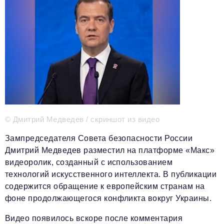
Телефон редакции:
+7 495 727-01-67
Электронные почты редакции:
Информационный отдел
info@business-magazine.online
Отдел рекламы
reklama@business-magazine.online
Отдел распространения/редакционная подписка
podpiska@business-magazine.online
Отдел по работе с партнерами
© Дмитрий Медведев / скриншот из видео
partner@business-magazine.online
Зампредседателя Совета безопасности России
Дмитрий Медведев разместил на платформе «Макс»
видеоролик, созданный с использованием
технологий искусственного интеллекта. В публикации
содержится обращение к европейским странам на
фоне продолжающегося конфликта вокруг Украины.
Видео появилось вскоре после комментария