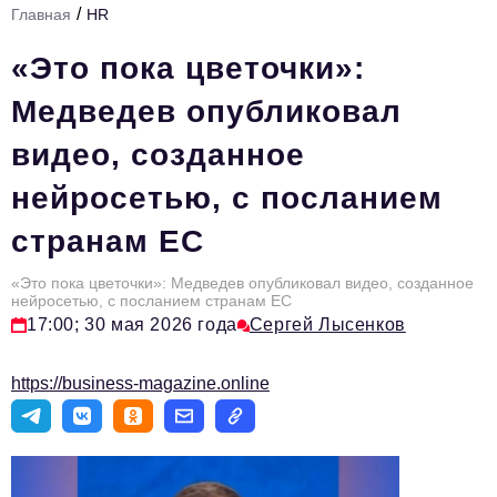
/
Главная
HR
Стиль жизни
«Это пока цветочки»:
Тема номера
Медведев опубликовал
HR
видео, созданное
Персона номера
нейросетью, с посланием
Инфраструктура развития
странам ЕС
Технологии и тренды
Туризм
«Это пока цветочки»: Медведев опубликовал видео, созданное
нейросетью, с посланием странам ЕС
Импортозамещение
17:00; 30 мая 2026 года
Сергей Лысенков
Мероприятия
https://business-magazine.online
Авторские материалы
Видео