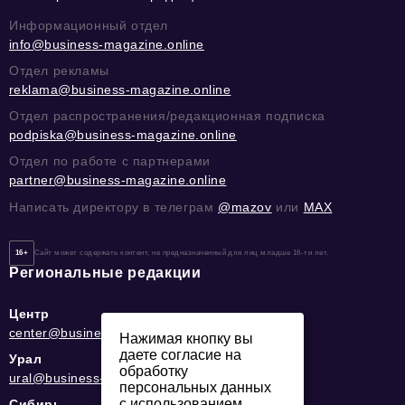
Информационный отдел
info@business-magazine.online
Отдел рекламы
reklama@business-magazine.online
Отдел распространения/редакционная подписка
podpiska@business-magazine.online
Отдел по работе с партнерами
partner@business-magazine.online
Написать директору в телеграм
@mazov
или
MAX
16+
Сайт может содержать контент, не предназначенный для лиц младше 16-ти лет.
Региональные редакции
Центр
center@business-magazine.online
Нажимая кнопку вы
даете согласие на
Урал
обработку
ural@business-magazine.online
персональных данных
с использованием
Сибирь