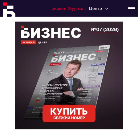
Бизнес Журнал:
Центр
Главная
Франчайзинг
Номера журнала
Контакты
Категории:
Новости
Регулирование
Премия "Тульский Бизнес"
История тульского предпринимательства
Альтернатива