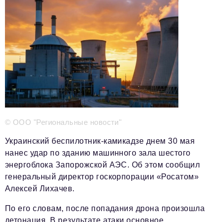
Телефон редакции:
+7 495 727-01-67
Электронные почты редакции:
Информационный отдел
info@business-magazine.online
Отдел рекламы
reklama@business-magazine.online
Отдел распространения/редакционная подписка
podpiska@business-magazine.online
Отдел по работе с партнерами
partner@business-magazine.online
© ООО "Региональные новости"
Украинский беспилотник-камикадзе днем 30 мая
нанес удар по зданию машинного зала шестого
энергоблока Запорожской АЭС. Об этом сообщил
генеральный директор госкорпорации «Росатом»
Алексей Лихачев.
По его словам, после попадания дрона произошла
детонация. В результате атаки основное