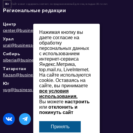
16+
Сайт может содержать контент, не предназначенный для лиц младше 16-ти лет.
Региональные редакции
Центр
center@business-magazine.online
Нажимая кнопку вы
даете согласие на
Урал
обработку
ural@business-magazine.online
персональных данных
с использованием
Сибирь
интернет-сервиса
siberia@business-magazine.online
Яндекс.Метрика,
Татарстан
top.mail.ru, LiveInternet.
На сайте используются
Kazan@business-magazine.online
cookie. Оставаясь на
Юг
сайте, вы принимаете
yug@business-magazine.online
все условия
использования.
Вы можете
настроить
или
отклонить и
покинуть сайт
Принять