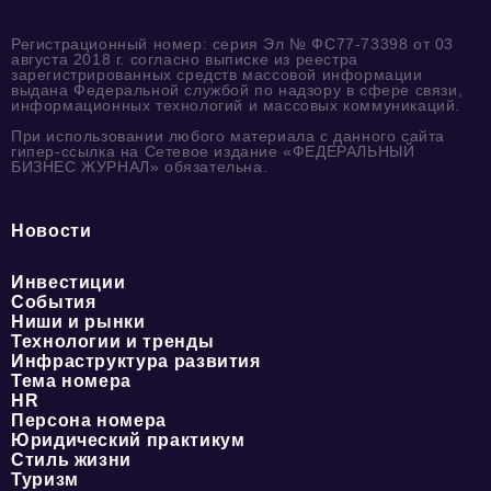
Регистрационный номер: серия Эл № ФС77-73398 от 03
августа 2018 г. согласно выписке из реестра
зарегистрированных средств массовой информации
выдана Федеральной службой по надзору в сфере связи,
информационных технологий и массовых коммуникаций.
При использовании любого материала с данного сайта
гипер-ссылка на Сетевое издание «ФЕДЕРАЛЬНЫЙ
БИЗНЕС ЖУРНАЛ» обязательна.
Новости
Инвестиции
События
Ниши и рынки
Технологии и тренды
Инфраструктура развития
Тема номера
HR
Персона номера
Юридический практикум
Стиль жизни
Туризм