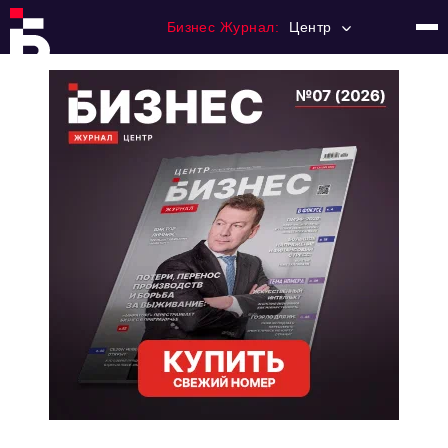
Бизнес Журнал:
Центр
Главная
Франчайзинг
Номера журнала
Контакты
Категории:
Новости
Регулирование
Премия "Тульский Бизнес"
История тульского предпринимательства
Альтернатива