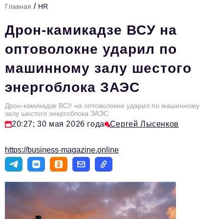
/
Главная
HR
Стиль жизни
Дрон-камикадзе ВСУ на
Тема номера
оптоволокне ударил по
HR
машинному залу шестого
Персона номера
энергоблока ЗАЭС
Инфраструктура развития
Технологии и тренды
Дрон-камикадзе ВСУ на оптоволокне ударил по машинному
залу шестого энергоблока ЗАЭС
20:27; 30 мая 2026 года
Сергей Лысенков
Туризм
Импортозамещение
https://business-magazine.online
Мероприятия
Авторские материалы
Видео