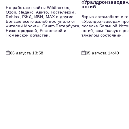
«Уралдронзавода»
погиб
Не работают сайты Wildberries,
Ozon, Яндекс, Авито, Ростелеком,
Roblox, РЖД, ИВИ, MAX и другие.
Взрыв автомобиля с г
Больше всего жалоб поступило от
«Уралдронзавода» про
жителей Москвы, Санкт-Петербурга,
поселке Большой Исто
Нижегородской, Ростовской и
погиб, сам Ткачук в р
Тюменской областей.
тяжелом состоянии.
06 августа 13:58
05 августа 14:49