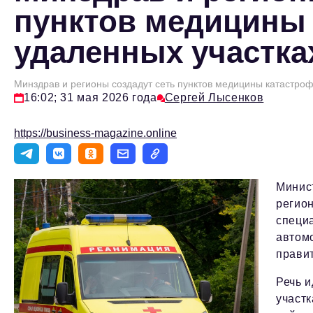
пунктов медицины 
удаленных участка
Минздрав и регионы создадут сеть пунктов медицины катастроф
16:02; 31 мая 2026 года
Сергей Лысенков
https://business-magazine.online
Минис
регио
специ
автом
прави
Речь и
участк