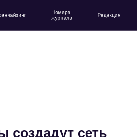
Номера
ранчайзинг
Редакция
журнала
ы создадут сеть