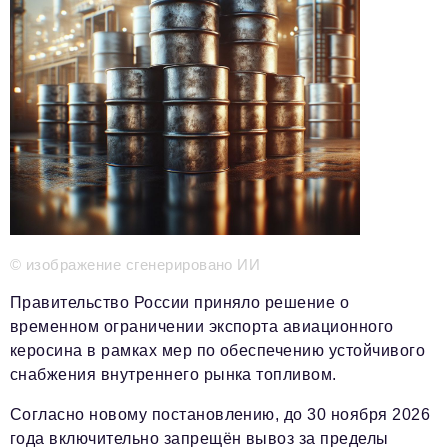
Телефон редакции:
+7 495 727-01-67
Электронные почты редакции:
Информационный отдел
info@business-magazine.online
Отдел рекламы
reklama@business-magazine.online
Отдел распространения/редакционная подписка
podpiska@business-magazine.online
Отдел по работе с партнерами
partner@business-magazine.online
© изображение сгенерировано ИИ
Правительство России приняло решение о
временном ограничении экспорта авиационного
керосина в рамках мер по обеспечению устойчивого
снабжения внутреннего рынка топливом.
Согласно новому постановлению, до 30 ноября 2026
года включительно запрещён вывоз за пределы