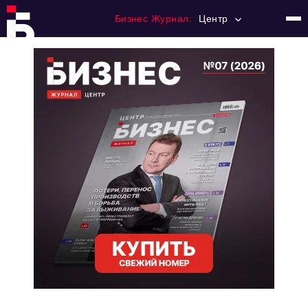
Бизнес Журнал:
Центр
Главная
Франчайзинг
Номера журнала
Контакты
Категории:
Новости
Регулирование
Премия "Тульский Бизнес"
История тульского предпринимательства
Альтернатива