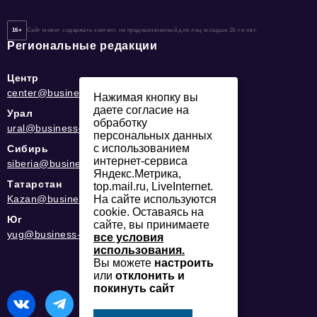
16+
Сайт может содержать контент, не предназначенный для лиц младше 16-ти лет.
Региональные редакции
Центр
center@business-magazine.online
Нажимая кнопку вы
даете согласие на
Урал
обработку
ural@business-magazine.online
персональных данных
с использованием
Сибирь
интернет-сервиса
siberia@business-magazine.online
Яндекс.Метрика,
Татарстан
top.mail.ru, LiveInternet.
Kazan@business-magazine.online
На сайте используются
cookie. Оставаясь на
Юг
сайте, вы принимаете
yug@business-magazine.online
все условия
использования.
Вы можете
настроить
или
отклонить и
покинуть сайт