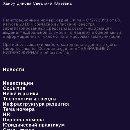
Хайрутдинова Светлана Юрьевна
Регистрационный номер: серия Эл № ФС77-73398 от 03
августа 2018 г. согласно выписке из реестра
зарегистрированных средств массовой информации
выдана Федеральной службой по надзору в сфере связи,
информационных технологий и массовых коммуникаций.
При использовании любого материала с данного сайта
гипер-ссылка на Сетевое издание «ФЕДЕРАЛЬНЫЙ
БИЗНЕС ЖУРНАЛ» обязательна.
Новости
Инвестиции
События
Ниши и рынки
Технологии и тренды
Инфраструктура развития
Тема номера
HR
Персона номера
Юридический практикум