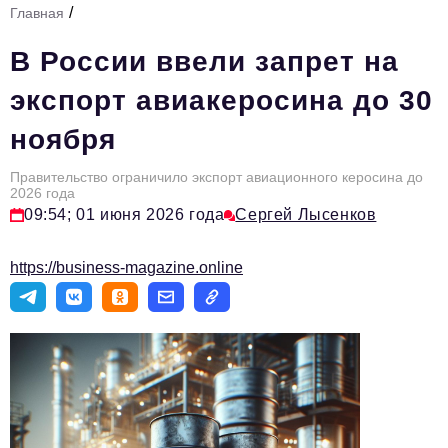
/
Главная
Стиль жизни
В России ввели запрет на
Тема номера
экспорт авиакеросина до 30
HR
ноября
Персона номера
Правительство ограничило экспорт авиационного керосина до
Инфраструктура развития
2026 года
09:54; 01 июня 2026 года
Сергей Лысенков
Технологии и тренды
Туризм
https://business-magazine.online
Импортозамещение
Мероприятия
Авторские материалы
Видео