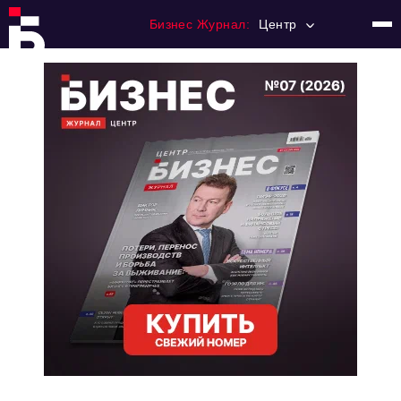
Бизнес Журнал:
Центр
Главная
Франчайзинг
Номера журнала
Контакты
Категории:
Новости
Регулирование
Премия "Тульский Бизнес"
История тульского предпринимательства
Альтернатива