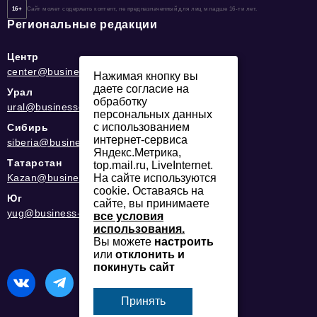
16+
Сайт может содержать контент, не предназначенный для лиц младше 16-ти лет.
Региональные редакции
Центр
center@business-magazine.online
Нажимая кнопку вы
даете согласие на
Урал
обработку
ural@business-magazine.online
персональных данных
с использованием
Сибирь
интернет-сервиса
siberia@business-magazine.online
Яндекс.Метрика,
Татарстан
top.mail.ru, LiveInternet.
Kazan@business-magazine.online
На сайте используются
cookie. Оставаясь на
Юг
сайте, вы принимаете
yug@business-magazine.online
все условия
использования.
Вы можете
настроить
или
отклонить и
покинуть сайт
Принять