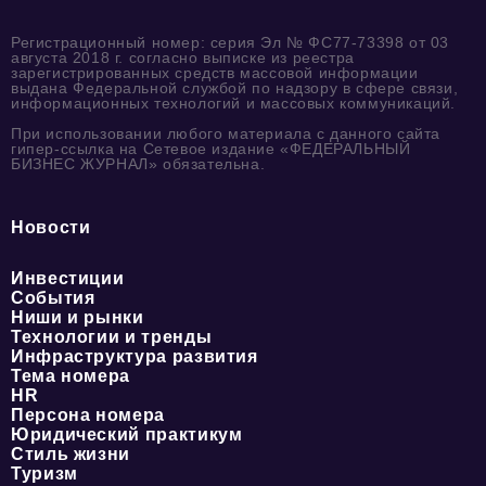
Регистрационный номер: серия Эл № ФС77-73398 от 03
августа 2018 г. согласно выписке из реестра
зарегистрированных средств массовой информации
выдана Федеральной службой по надзору в сфере связи,
информационных технологий и массовых коммуникаций.
При использовании любого материала с данного сайта
гипер-ссылка на Сетевое издание «ФЕДЕРАЛЬНЫЙ
БИЗНЕС ЖУРНАЛ» обязательна.
Новости
Инвестиции
События
Ниши и рынки
Технологии и тренды
Инфраструктура развития
Тема номера
HR
Персона номера
Юридический практикум
Стиль жизни
Туризм