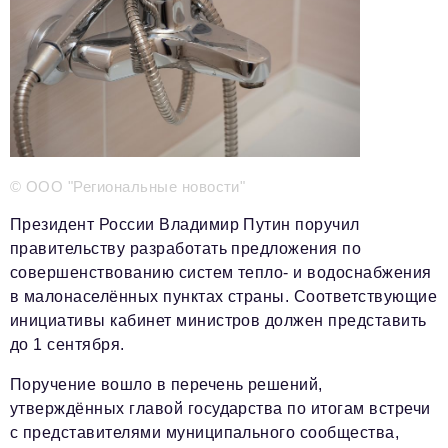
Телефон редакции:
+7 495 727-01-67
Электронные почты редакции:
Информационный отдел
info@business-magazine.online
Отдел рекламы
reklama@business-magazine.online
Отдел распространения/редакционная подписка
© ООО "Региональные новости"
podpiska@business-magazine.online
Отдел по работе с партнерами
Президент России Владимир Путин поручил
partner@business-magazine.online
правительству разработать предложения по
совершенствованию систем тепло- и водоснабжения
в малонаселённых пунктах страны. Соответствующие
инициативы кабинет министров должен представить
до 1 сентября.
Поручение вошло в перечень решений,
утверждённых главой государства по итогам встречи
с представителями муниципального сообщества,