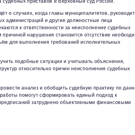
а судебных приставов и Верховный суд России.
дёт о случаях, когда главы муниципалитетов, руководи
ых администраций и другие должностные лица
екаются к ответственности за неисполнение судебных
м причиной нарушения становится отсутствие необход
ъём для выполнения требований исполнительных
учить подобные ситуации и учитывать объяснения,
руктур относительно причин неисполнения судебных
провести анализ и обобщить судебную практику по дан
й работы помогут сформировать единый подход к
 предписаний затруднено объективными финансовыми