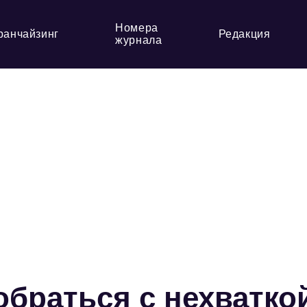
Номера
ранчайзинг
Редакция
журнала
обраться с нехватко