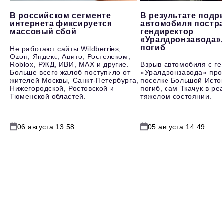
В российском сегменте
В результате под
интернета фиксируется
автомобиля постр
массовый сбой
гендиректор
«Уралдронзавода»
погиб
Не работают сайты Wildberries,
Ozon, Яндекс, Авито, Ростелеком,
Roblox, РЖД, ИВИ, MAX и другие.
Взрыв автомобиля с г
Больше всего жалоб поступило от
«Уралдронзавода» про
жителей Москвы, Санкт-Петербурга,
поселке Большой Исто
Нижегородской, Ростовской и
погиб, сам Ткачук в р
Тюменской областей.
тяжелом состоянии.
06 августа 13:58
05 августа 14:49