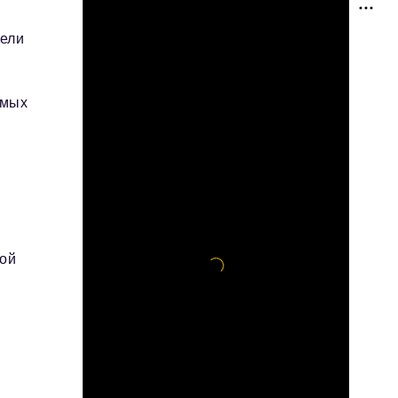
тели
имых
ной