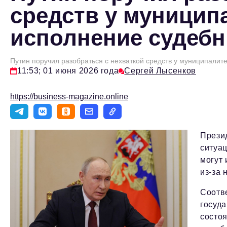
средств у муницип
исполнение судеб
Путин поручил разобраться с нехваткой средств у муниципали
11:53; 01 июня 2026 года
Сергей Лысенков
https://business-magazine.online
Прези
ситуац
могут
из-за
Соотв
госуд
состо