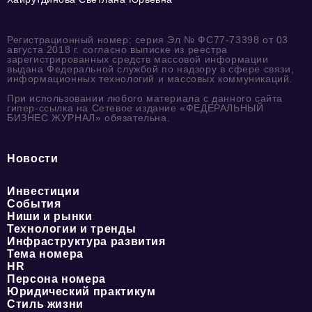
Регистрационный номер: серия Эл № ФС77-73398 от 03
августа 2018 г. согласно выписке из реестра
зарегистрированных средств массовой информации
выдана Федеральной службой по надзору в сфере связи,
информационных технологий и массовых коммуникаций.
При использовании любого материала с данного сайта
гипер-ссылка на Сетевое издание «ФЕДЕРАЛЬНЫЙ
БИЗНЕС ЖУРНАЛ» обязательна.
Новости
Инвестиции
События
Ниши и рынки
Технологии и тренды
Инфраструктура развития
Тема номера
HR
Персона номера
Юридический практикум
Стиль жизни