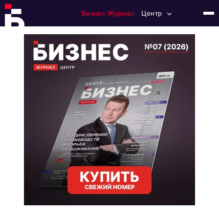
Бизнес Журнал:
Центр
Главная
Франчайзинг
Номера журнала
Контакты
Категории:
Новости
Регулирование
Премия "Тульский Бизнес"
История тульского предпринимательства
Альтернатива