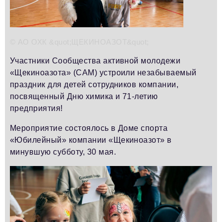
Телефон редакции:
+7 495 727-01-67
Электронные почты редакции:
Информационный отдел
© АО ОХК &quot;ЩЕКИНОАЗОТ&quot;
info@business-magazine.online
Отдел рекламы
Участники Сообщества активной молодежи
reklama@business-magazine.online
«Щекиноазота» (САМ) устроили незабываемый
праздник для детей сотрудников компании,
Отдел распространения/редакционная подписка
podpiska@business-magazine.online
посвященный Дню химика и 71-летию
предприятия!
Отдел по работе с партнерами
partner@business-magazine.online
Мероприятие состоялось в Доме спорта
«Юбилейный» компании «Щекиноазот» в
минувшую субботу, 30 мая.