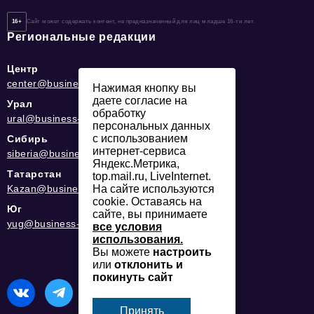
16+
Сайт может содержать контент, не предназначенный для лиц младше 16-ти лет.
Региональные редакции
Центр
center@business-magazine.online
Нажимая кнопку вы
даете согласие на
Урал
обработку
ural@business-magazine.online
персональных данных
с использованием
Сибирь
интернет-сервиса
siberia@business-magazine.online
Яндекс.Метрика,
Татарстан
top.mail.ru, LiveInternet.
Kazan@business-magazine.online
На сайте используются
cookie. Оставаясь на
Юг
сайте, вы принимаете
yug@business-magazine.online
все условия
использования.
Вы можете
настроить
или
отклонить и
покинуть сайт
Принять