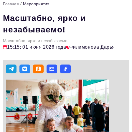
/
Главная
Мероприятия
Стиль жизни
Масштабно, ярко и
Тема номера
незабываемо!
HR
Масштабно, ярко и незабываемо!
Персона номера
15:15; 01 июня 2026 года
Филимонова Дарья
Инфраструктура развития
Технологии и тренды
Туризм
Импортозамещение
Мероприятия
Авторские материалы
Видео