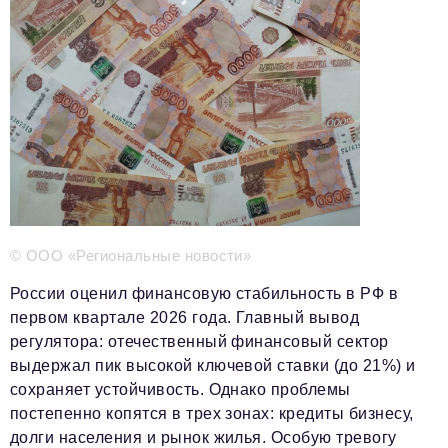
Телефон редакции:
+7 495 727-01-67
Электронные почты редакции:
Информационный отдел
info@business-magazine.online
Отдел рекламы
reklama@business-magazine.online
Отдел распространения/редакционная подписка
podpiska@business-magazine.online
Отдел по работе с партнерами
partner@business-magazine.online
© ООО «Региональные новости»
России оценил финансовую стабильность в РФ в
первом квартале 2026 года. Главный вывод
регулятора: отечественный финансовый сектор
выдержал пик высокой ключевой ставки (до 21%) и
сохраняет устойчивость. Однако проблемы
постепенно копятся в трех зонах: кредиты бизнесу,
долги населения и рынок жилья. Особую тревогу