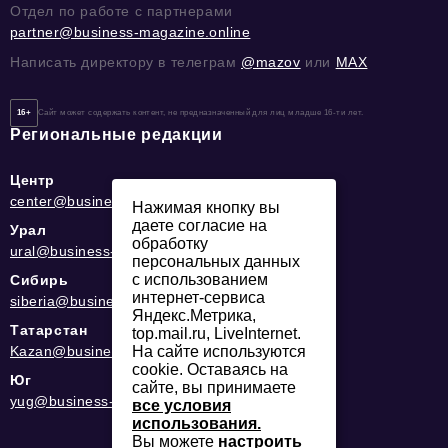
Отдел по работе с партнерами
partner@business-magazine.online
Написать директору в телеграм
@mazov
или
MAX
16+
Сайт может содержать контент, не предназначенный для лиц младше 16-ти лет.
Региональные редакции
Центр
center@business-magazine.online
Нажимая кнопку вы
даете согласие на
Урал
обработку
ural@business-magazine.online
персональных данных
с использованием
Сибирь
интернет-сервиса
siberia@business-magazine.online
Яндекс.Метрика,
Татарстан
top.mail.ru, LiveInternet.
На сайте используются
Kazan@business-magazine.online
cookie. Оставаясь на
Юг
сайте, вы принимаете
yug@business-magazine.online
все условия
использования.
Вы можете
настроить