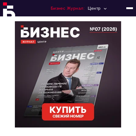
Бизнес Журнал:
Центр
Главная
Франчайзинг
Номера журнала
Контакты
Категории:
Новости
Регулирование
Премия "Тульский Бизнес"
История тульского предпринимательства
Альтернатива