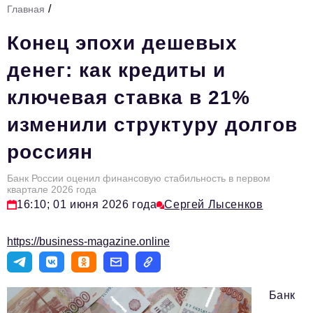
/
Главная
Стиль жизни
Конец эпохи дешевых
Тема номера
денег: как кредиты и
HR
ключевая ставка в 21%
Персона номера
изменили структуру долгов
Инфраструктура развития
россиян
Технологии и тренды
Туризм
Банк России оценил финансовую стабильность в первом
квартале 2026 года
Импортозамещение
16:10; 01 июня 2026 года
Сергей Лысенков
Мероприятия
https://business-magazine.online
Авторские материалы
Видео
Банк