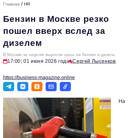
/
Главная
HR
Стиль жизни
Бензин в Москве резко
Тема номера
пошел вверх вслед за
HR
дизелем
Персона номера
В Москве за неделю выросли цены на бензин и дизель
Инфраструктура развития
17:00; 01 июня 2026 года
Сергей Лысенков
Технологии и тренды
https://business-magazine.online
Туризм
Импортозамещение
На
Мероприятия
Авторские материалы
Видео