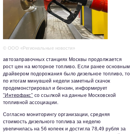
Телефон редакции:
+7 495 727-01-67
Электронные почты редакции:
Информационный отдел
info@business-magazine.online
Отдел рекламы
reklama@business-magazine.online
© ООО «Региональные новости»
Отдел распространения/редакционная подписка
podpiska@business-magazine.online
автозаправочных станциях Москвы продолжается
Отдел по работе с партнерами
рост цен на моторное топливо. Если ранее основным
partner@business-magazine.online
драйвером подорожания было дизельное топливо, то
по итогам минувшей недели заметный скачок
продемонстрировал и бензин, информирует
"Интерфакс"
со ссылкой на данные Московской
топливной ассоциации.
Согласно мониторингу организации, средняя
стоимость дизельного топлива за неделю
увеличилась на 56 копеек и достигла 78,49 рубля за