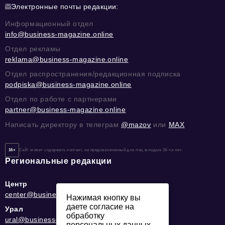
Электронные почты редакции:
Информационный отдел
info@business-magazine.online
Отдел рекламы
reklama@business-magazine.online
Отдел распространения/редакционная подписка
podpiska@business-magazine.online
Отдел по работе с партнерами
partner@business-magazine.online
Написать директору в телеграм
@mazov
или
MAX
16+
Сайт может содержать контент, не предназначенный для лиц младше 16-ти лет.
Региональные редакции
Центр
center@business-magazine.online
Нажимая кнопку вы
даете согласие на
Урал
обработку
ural@business-magazine.online
персональных данных