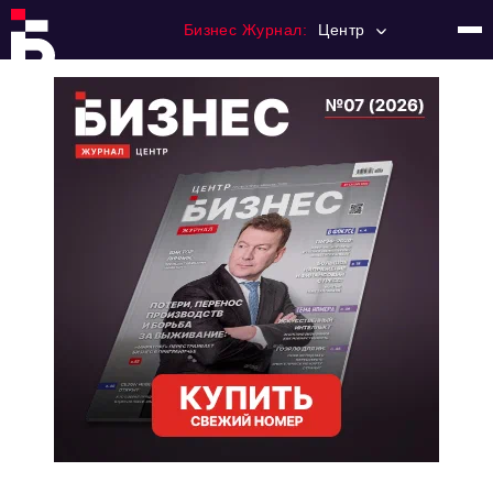
Бизнес Журнал:
Центр
Главная
Франчайзинг
Номера журнала
Контакты
Категории:
Новости
Регулирование
Премия "Тульский Бизнес"
История тульского предпринимательства
Альтернатива