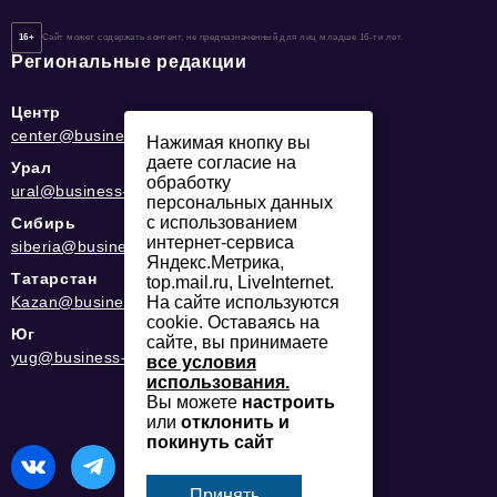
16+
Сайт может содержать контент, не предназначенный для лиц младше 16-ти лет.
Региональные редакции
Центр
center@business-magazine.online
Нажимая кнопку вы
даете согласие на
Урал
обработку
ural@business-magazine.online
персональных данных
с использованием
Сибирь
интернет-сервиса
siberia@business-magazine.online
Яндекс.Метрика,
Татарстан
top.mail.ru, LiveInternet.
Kazan@business-magazine.online
На сайте используются
cookie. Оставаясь на
Юг
сайте, вы принимаете
yug@business-magazine.online
все условия
использования.
Вы можете
настроить
или
отклонить и
покинуть сайт
Принять