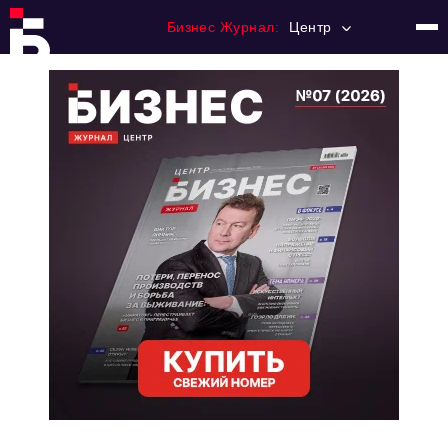
Бизнес Журнал:
Центр
Главная
Франчайзинг
Номера журнала
Контакты
Категории:
Новости
Регулирование
Премия "Тульский Бизнес"
История тульского предпринимательства
Альтернатива