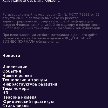
Хайрутдинова Светлана Юрьевна
Регистрационный номер: серия Эл № ФС77-73398 от 03
августа 2018 г. согласно выписке из реестра
зарегистрированных средств массовой информации
выдана Федеральной службой по надзору в сфере связи,
информационных технологий и массовых коммуникаций.
При использовании любого материала с данного сайта
гипер-ссылка на Сетевое издание «ФЕДЕРАЛЬНЫЙ
БИЗНЕС ЖУРНАЛ» обязательна.
Новости
Инвестиции
События
Ниши и рынки
Технологии и тренды
Инфраструктура развития
Тема номера
HR
Персона номера
Юридический практикум
Стиль жизни