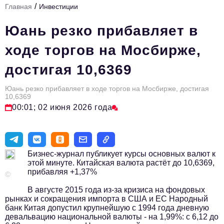
/
Главная
Инвестиции
Стиль жизни
Юань резко прибавляет в
Тема номера
ходе торгов на Мосбирже,
HR
достигая 10,6369
Персона номера
Юань резко прибавляет в ходе торгов на Мосбирже, достигая
Инфраструктура развития
10,6369
00:01; 02 июня 2026 года
Технологии и тренды
Туризм
Импортозамещение
Бизнес-журнал публикует курсы основных валют к
этой минуте. Китайская валюта растёт до 10,6369,
Мероприятия
прибавляя +1,37%
©
Авторские материалы
В августе 2015 года из-за кризиса на фондовых
рынках и сокращения импорта в США и ЕС Народный
Видео
банк Китая допустил крупнейшую с 1994 года дневную
девальвацию национальной валюты - на 1,99%: с 6,12 до