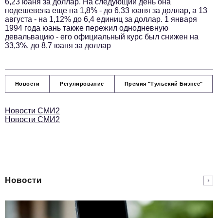
6,23 юаня за доллар. На следующий день она
Телефон редакции:
+7 495 727-01-67
подешевела еще на 1,8% - до 6,33 юаня за доллар, а 13
Электронные почты редакции:
августа - на 1,12% до 6,4 единиц за доллар. 1 января
1994 года юань также пережил однодневную
Информационный отдел
девальвацию - его официальный курс был снижен на
info@business-magazine.online
33,3%, до 8,7 юаня за доллар
Отдел рекламы
reklama@business-magazine.online
Отдел распространения/редакционная подписка
Новости
Регулирование
Премия "Тульский Бизнес"
podpiska@business-magazine.online
Отдел по работе с партнерами
Новости СМИ2
partner@business-magazine.online
Новости СМИ2
Новости