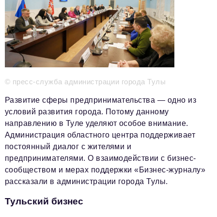
Телефон редакции:
+7 495 727-01-67
Электронные почты редакции:
Информационный отдел
info@business-magazine.online
Отдел рекламы
reklama@business-magazine.online
© пресс-служба администрации города Тулы
Отдел распространения/редакционная подписка
podpiska@business-magazine.online
Развитие сферы предпринимательства — одно из
Отдел по работе с партнерами
условий развития города. Потому данному
partner@business-magazine.online
направлению в Туле уделяют особое внимание.
Администрация областного центра поддерживает
постоянный диалог с жителями и
предпринимателями. О взаимодействии с бизнес-
сообществом и мерах поддержки «Бизнес-журналу»
рассказали в администрации города Тулы.
Тульский бизнес