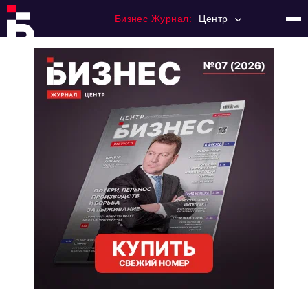
Бизнес Журнал:
Центр
Главная
Франчайзинг
Номера журнала
Контакты
Категории:
Новости
Регулирование
Премия "Тульский Бизнес"
История тульского предпринимательства
Альтернатива