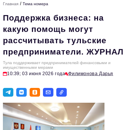
/
Главная
Тема номера
Стиль жизни
Поддержка бизнеса: на
Тема номера
какую помощь могут
HR
рассчитывать тульские
Персона номера
предприниматели. ЖУРНАЛ
Инфраструктура развития
Технологии и тренды
Тула поддерживает предпринимателей финансовыми и
имущественными мерами
10:39; 03 июня 2026 года
Филимонова Дарья
Туризм
Импортозамещение
Мероприятия
Авторские материалы
Видео