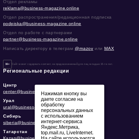
Отдел рекламы
reklama@business-magazine.online
Отдел распространения/редакционная подписка
podpiska@business-magazine.online
Отдел по работе с партнерами
partner@business-magazine.online
Написать директору в телеграм
@mazov
или
MAX
16+
Сайт может содержать контент, не предназначенный для лиц младше 16-ти лет.
Региональные редакции
Центр
center@business-magazine.online
Нажимая кнопку вы
даете согласие на
Урал
обработку
ural@business-magazine.online
персональных данных
с использованием
Сибирь
интернет-сервиса
siberia@business-magazine.online
Яндекс.Метрика,
Татарстан
top.mail.ru, LiveInternet.
Kazan@business-magazine.online
На сайте используются