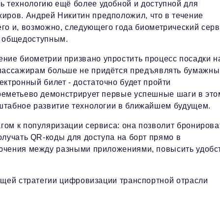
ь технологию ещё более удобной и доступной для
иров. Андрей Никитин предположил, что в течение
го и, возможно, следующего года биометрический сер
т общедоступным.
ение биометрии призвано упростить процесс посадки н
 пассажирам больше не придётся предъявлять бумажны
ектронный билет - достаточно будет пройти
реметьево демонстрирует первые успешные шаги в это
штабное развитие технологии в ближайшем будущем.
ом к популяризации сервиса: она позволит бронирова
олучать QR‑коды для доступа на борт прямо в
ючения между разными приложениями, повысить удобс
бщей стратегии цифровизации транспортной отрасли