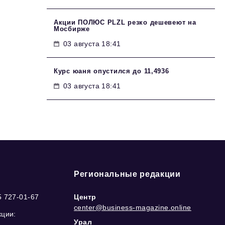
Акции ПОЛЮС PLZL резко дешевеют на
Мосбирже
03 августа 18:41
Курс юаня опустился до 11,4936
03 августа 18:41
Региональные редакции
5 727-01-67
Центр
center@business-magazine.online
кции:
Урал