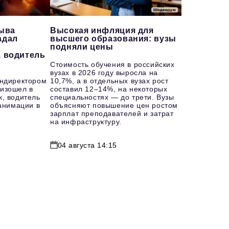
рыва
Высокая инфляция для
адал
высшего образования: вузы
подняли цены
, водитель
Стоимость обучения в российских
вузах в 2026 году выросла на
ендиректором
10,7%, а в отдельных вузах рост
изошел в
составил 12–14%, на некоторых
к, водитель
специальностях — до трети. Вузы
еанимации в
объясняют повышение цен ростом
зарплат преподавателей и затрат
на инфраструктуру.
04 августа 14:15