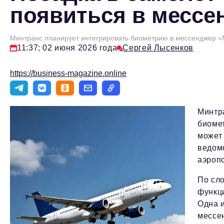
появиться в мессе
Минтранс планирует интегрировать биометрию в мессенджер «
11:37; 02 июня 2026 года
Сергей Лысенков
https://business-magazine.online
Минтр
биомет
может
ведом
аэроп
По сл
функци
Одна и
мессе