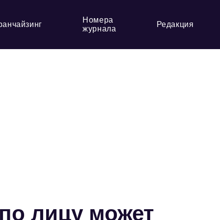
Номера
ранчайзинг
Редакция
журнала
 по лицу может