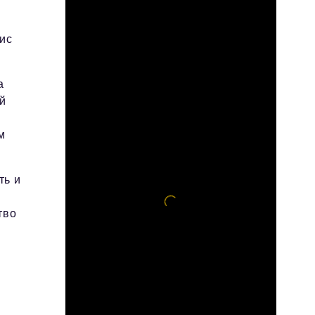
вис
а
й
м
ть и
тво