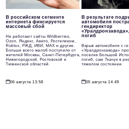
В российском сегменте
В результате под
интернета фиксируется
автомобиля постр
массовый сбой
гендиректор
«Уралдронзавода»
погиб
Не работают сайты Wildberries,
Ozon, Яндекс, Авито, Ростелеком,
Roblox, РЖД, ИВИ, MAX и другие.
Взрыв автомобиля с г
Больше всего жалоб поступило от
«Уралдронзавода» про
жителей Москвы, Санкт-Петербурга,
поселке Большой Исто
Нижегородской, Ростовской и
погиб, сам Ткачук в р
Тюменской областей.
тяжелом состоянии.
06 августа 13:58
05 августа 14:49