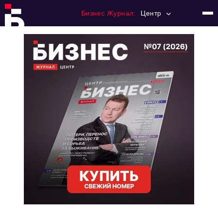
Бизнес Журнал:
Центр
Главная
Франчайзинг
Номера журнала
Контакты
Категории:
Новости
Регулирование
Премия "Тульский Бизнес"
История тульского предпринимательства
Альтернатива