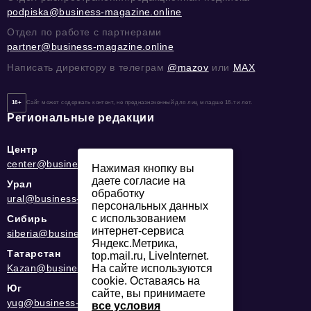
podpiska@business-magazine.online
Отдел по работе с партнерами
partner@business-magazine.online
Написать директору в телеграм
@mazov
или
MAX
16+
Сайт может содержать контент, не предназначенный для лиц младше 16-ти лет.
Региональные редакции
Центр
center@business-magazine.online
Нажимая кнопку вы
даете согласие на
Урал
обработку
ural@business-magazine.online
персональных данных
с использованием
Сибирь
интернет-сервиса
siberia@business-magazine.online
Яндекс.Метрика,
Татарстан
top.mail.ru, LiveInternet.
На сайте используются
Kazan@business-magazine.online
cookie. Оставаясь на
Юг
сайте, вы принимаете
yug@business-magazine.online
все условия