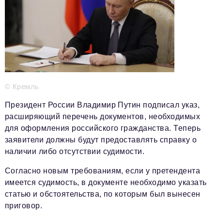
Телефон редакции:
+7 495 727-01-67
Электронные почты редакции:
Информационный отдел
info@business-magazine.online
Отдел рекламы
reklama@business-magazine.online
Отдел распространения/редакционная подписка
© Кремль
podpiska@business-magazine.online
Президент России Владимир Путин подписал указ,
Отдел по работе с партнерами
расширяющий перечень документов, необходимых
partner@business-magazine.online
для оформления российского гражданства. Теперь
заявители должны будут предоставлять справку о
наличии либо отсутствии судимости.
Согласно новым требованиям, если у претендента
имеется судимость, в документе необходимо указать
статью и обстоятельства, по которым был вынесен
приговор.