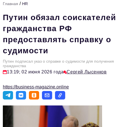
/
Главная
HR
Стиль жизни
Путин обязал соискателей
Тема номера
гражданства РФ
HR
предоставлять справку о
Персона номера
судимости
Инфраструктура развития
Технологии и тренды
Путин подписал указ о справке о судимости для получения
гражданства
13:19; 02 июня 2026 года
Сергей Лысенков
Туризм
Импортозамещение
https://business-magazine.online
Мероприятия
Авторские материалы
Видео