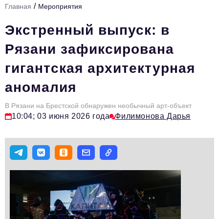
/
Главная
Мероприятия
Стиль жизни
Экстренный выпуск: в
Тема номера
Рязани зафиксирована
HR
гигантская архитектурная
Персона номера
аномалия
Инфраструктура развития
Технологии и тренды
В Рязани на Брестской обнаружен необычный арт-объект
10:04; 03 июня 2026 года
Филимонова Дарья
Туризм
Импортозамещение
Мероприятия
Авторские материалы
Видео