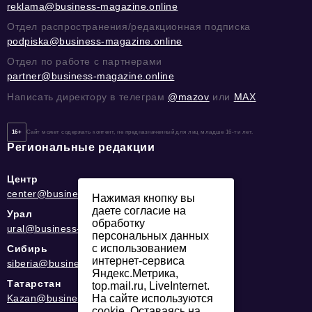
reklama@business-magazine.online
Отдел распространения/редакционная подписка
podpiska@business-magazine.online
Отдел по работе с партнерами
partner@business-magazine.online
Написать директору в телеграм
@mazov
или
MAX
16+
Сайт может содержать контент, не предназначенный для лиц младше 16-ти лет.
Региональные редакции
Центр
center@business-magazine.online
Нажимая кнопку вы
даете согласие на
Урал
обработку
ural@business-magazine.online
персональных данных
с использованием
Сибирь
интернет-сервиса
siberia@business-magazine.online
Яндекс.Метрика,
Татарстан
top.mail.ru, LiveInternet.
На сайте используются
Kazan@business-magazine.online
cookie. Оставаясь на