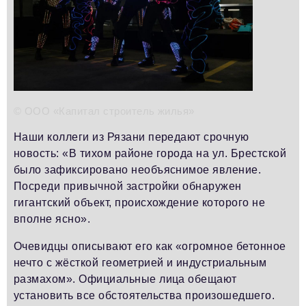
Телефон редакции:
+7 495 727-01-67
Электронные почты редакции:
Информационный отдел
info@business-magazine.online
Отдел рекламы
reklama@business-magazine.online
© ООО «Капитал строитель жилья»
Отдел распространения/редакционная подписка
podpiska@business-magazine.online
Наши коллеги из Рязани передают срочную
Отдел по работе с партнерами
новость: «В тихом районе города на ул. Брестской
partner@business-magazine.online
было зафиксировано необъяснимое явление.
Посреди привычной застройки обнаружен
гигантский объект, происхождение которого не
вполне ясно».
Очевидцы описывают его как «огромное бетонное
нечто с жёсткой геометрией и индустриальным
размахом». Официальные лица обещают
установить все обстоятельства произошедшего.