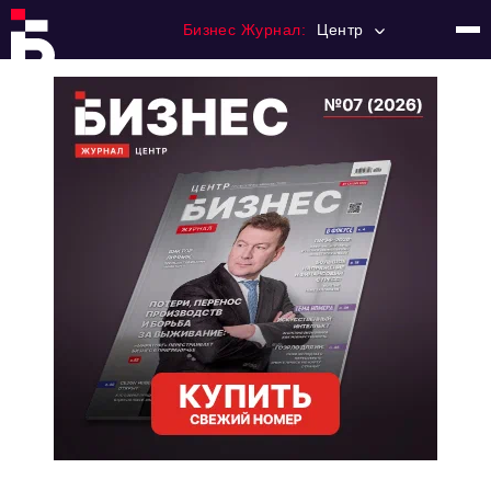
Бизнес Журнал:
Центр
Главная
Франчайзинг
Номера журнала
Контакты
Категории:
Новости
Регулирование
Премия "Тульский Бизнес"
История тульского предпринимательства
Альтернатива