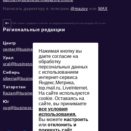
Написать директору в телеграм
@mazov
или
MAX
16+
Сайт может содержать контент, не предназначенный для лиц младше 16-ти лет.
Региональные редакции
Центр
center@business-magazine.online
Нажимая кнопку вы
даете согласие на
Урал
обработку
ural@business-magazine.online
персональных данных
с использованием
Сибирь
интернет-сервиса
siberia@business-magazine.online
Яндекс.Метрика,
Татарстан
top.mail.ru, LiveInternet.
На сайте используются
Kazan@business-magazine.online
cookie. Оставаясь на
Юг
сайте, вы принимаете
yug@business-magazine.online
все условия
использования.
Вы можете
настроить
или
отклонить и
покинуть сайт