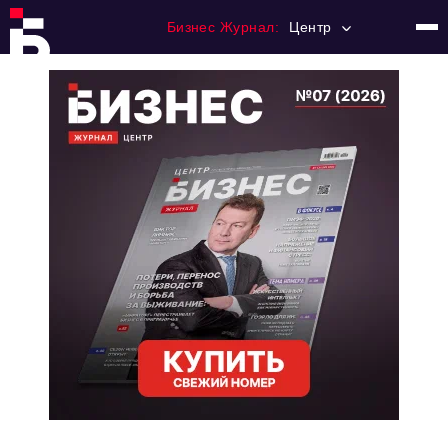
Бизнес Журнал:
Центр
Главная
Франчайзинг
Номера журнала
Контакты
Категории:
Новости
Регулирование
Премия "Тульский Бизнес"
История тульского предпринимательства
Альтернатива