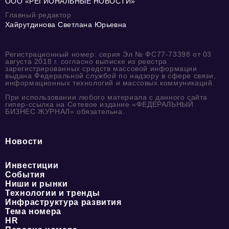
ООО «РЕГИОНАЛЬНЫЕ НОВОСТИ»
Главный редактор
Хайрутдинова Светлана Юрьевна
Регистрационный номер: серия Эл № ФС77-73398 от 03
августа 2018 г. согласно выписке из реестра
зарегистрированных средств массовой информации
выдана Федеральной службой по надзору в сфере связи,
информационных технологий и массовых коммуникаций.
При использовании любого материала с данного сайта
гипер-ссылка на Сетевое издание «ФЕДЕРАЛЬНЫЙ
БИЗНЕС ЖУРНАЛ» обязательна.
Новости
Инвестиции
События
Ниши и рынки
Технологии и тренды
Инфраструктура развития
Тема номера
HR