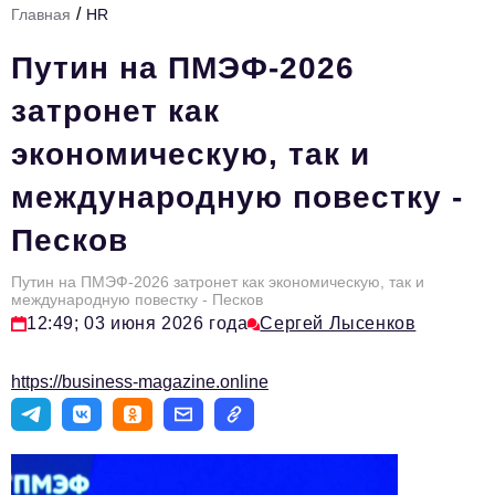
/
Главная
HR
Стиль жизни
Путин на ПМЭФ-2026
Тема номера
затронет как
HR
экономическую, так и
Персона номера
международную повестку -
Инфраструктура развития
Песков
Технологии и тренды
Туризм
Путин на ПМЭФ-2026 затронет как экономическую, так и
международную повестку - Песков
Импортозамещение
12:49; 03 июня 2026 года
Сергей Лысенков
Мероприятия
https://business-magazine.online
Авторские материалы
Видео