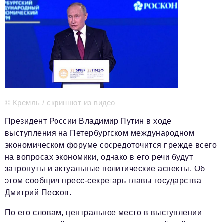
Телефон редакции:
+7 495 727-01-67
Электронные почты редакции:
Информационный отдел
info@business-magazine.online
Отдел рекламы
reklama@business-magazine.online
Отдел распространения/редакционная подписка
podpiska@business-magazine.online
© Кремль / скриншот из видео
Отдел по работе с партнерами
partner@business-magazine.online
Президент России Владимир Путин в ходе
выступления на Петербургском международном
экономическом форуме сосредоточится прежде всего
на вопросах экономики, однако в его речи будут
затронуты и актуальные политические аспекты. Об
этом сообщил пресс-секретарь главы государства
Дмитрий Песков.
По его словам, центральное место в выступлении