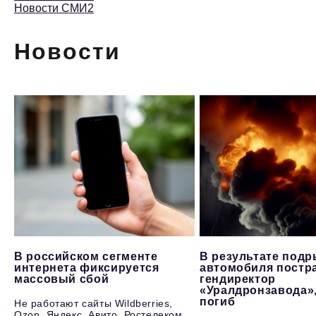
Новости СМИ2
Новости
В российском сегменте
В результате под
интернета фиксируется
автомобиля постр
массовый сбой
гендиректор
«Уралдронзавода»
погиб
Не работают сайты Wildberries,
Ozon, Яндекс, Авито, Ростелеком,