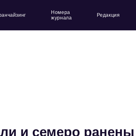
Номера
ранчайзинг
Редакция
журнала
бли и семеро ранены