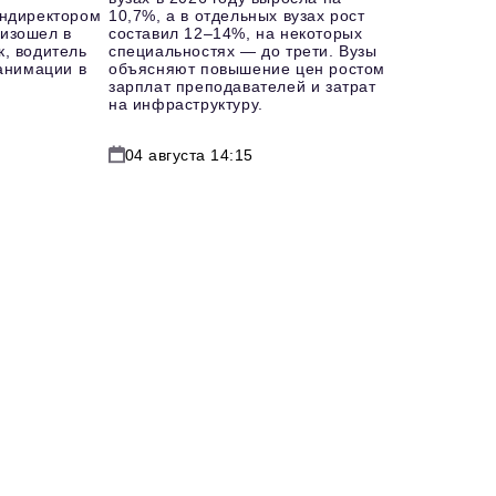
ендиректором
10,7%, а в отдельных вузах рост
изошел в
составил 12–14%, на некоторых
к, водитель
специальностях — до трети. Вузы
еанимации в
объясняют повышение цен ростом
зарплат преподавателей и затрат
на инфраструктуру.
04 августа 14:15