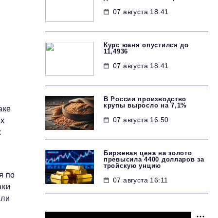
07 августа 18:41
Курс юаня опустился до
11,4936
07 августа 18:41
В России производство
крупы выросло на 7,1%
аке
07 августа 16:50
ых
х
и
Биржевая цена на золото
превысила 4400 долларов за
тройскую унцию
я по
07 августа 16:11
аки
или