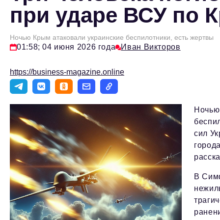
при ударе ВСУ по 
Ночью Крым атаковали украинские беспилотники, есть жертвы
01:58; 04 июня 2026 года
Иван Викторов
https://business-magazine.online
Ночью
беспи
сил У
город
расск
В Сим
нежилы
трагич
ранени