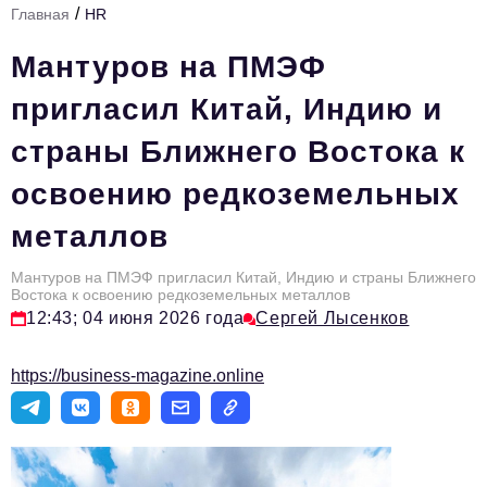
/
Главная
HR
Стиль жизни
Мантуров на ПМЭФ
Тема номера
пригласил Китай, Индию и
HR
страны Ближнего Востока к
Персона номера
освоению редкоземельных
Инфраструктура развития
металлов
Технологии и тренды
Туризм
Мантуров на ПМЭФ пригласил Китай, Индию и страны Ближнего
Востока к освоению редкоземельных металлов
Импортозамещение
12:43; 04 июня 2026 года
Сергей Лысенков
Мероприятия
https://business-magazine.online
Авторские материалы
Видео