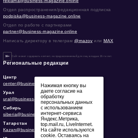
reklama@business-magazine.online
Отдел распространения/редакционная подписка
podpiska@business-magazine.online
Отдел по работе с партнерами
partner@business-magazine.online
Написать директору в телеграм
@mazov
или
MAX
16+
Сайт может содержать контент, не предназначенный для лиц младше 16-ти лет.
Региональные редакции
Центр
center@business-magazine.online
Нажимая кнопку вы
даете согласие на
Урал
обработку
ural@business-magazine.online
персональных данных
с использованием
Сибирь
интернет-сервиса
siberia@business-magazine.online
Яндекс.Метрика,
Татарстан
top.mail.ru, LiveInternet.
Kazan@business-magazine.online
На сайте используются
cookie. Оставаясь на