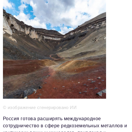
Телефон редакции:
+7 495 727-01-67
Электронные почты редакции:
Информационный отдел
info@business-magazine.online
Отдел рекламы
reklama@business-magazine.online
Отдел распространения/редакционная подписка
podpiska@business-magazine.online
Отдел по работе с партнерами
partner@business-magazine.online
© изображение сгенерировано ИИ
Россия готова расширять международное
сотрудничество в сфере редкоземельных металлов и