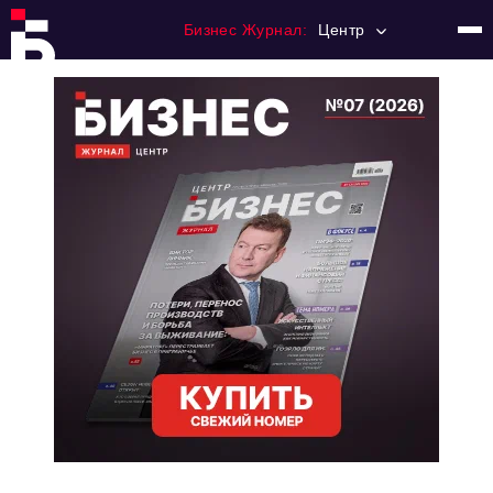
Бизнес Журнал:
Центр
Главная
Франчайзинг
Номера журнала
Контакты
Категории:
Новости
Регулирование
Премия "Тульский Бизнес"
История тульского предпринимательства
Альтернатива