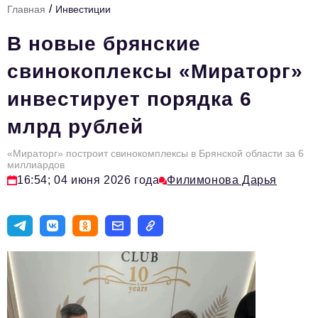
/
Главная
Инвестиции
Стиль жизни
В новые брянские
Тема номера
свинокоплексы «Мираторг»
HR
инвестирует порядка 6
Персона номера
млрд рублей
Инфраструктура развития
Технологии и тренды
«Мираторг» построит свинокомплексы в Брянской области за 6
миллиардов
16:54; 04 июня 2026 года
Филимонова Дарья
Туризм
Импортозамещение
Мероприятия
Авторские материалы
Видео