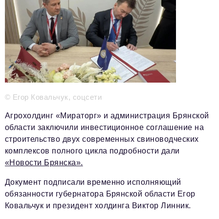
Телефон редакции:
+7 495 727-01-67
Электронные почты редакции:
Информационный отдел
info@business-magazine.online
Отдел рекламы
reklama@business-magazine.online
Отдел распространения/редакционная подписка
podpiska@business-magazine.online
© Егор Ковальчук, соцсети
Отдел по работе с партнерами
Агрохолдинг «Мираторг» и администрация Брянской
partner@business-magazine.online
области заключили инвестиционное соглашение на
строительство двух современных свиноводческих
комплексов полного цикла подробности дали
«Новости Брянска».
Документ подписали временно исполняющий
обязанности губернатора Брянской области Егор
Ковальчук и президент холдинга Виктор Линник.