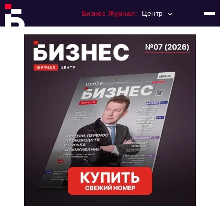
Бизнес Журнал:
Центр
Главная
Франчайзинг
Номера журнала
Контакты
Категории:
Новости
Регулирование
Премия "Тульский Бизнес"
История тульского предпринимательства
Альтернатива