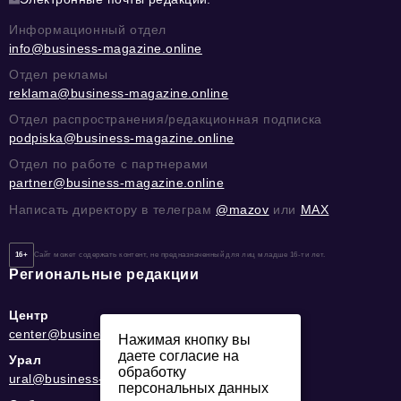
Информационный отдел
info@business-magazine.online
Отдел рекламы
reklama@business-magazine.online
Отдел распространения/редакционная подписка
podpiska@business-magazine.online
Отдел по работе с партнерами
partner@business-magazine.online
Написать директору в телеграм
@mazov
или
MAX
16+
Сайт может содержать контент, не предназначенный для лиц младше 16-ти лет.
Региональные редакции
Центр
center@business-magazine.online
Нажимая кнопку вы
даете согласие на
Урал
обработку
ural@business-magazine.online
персональных данных