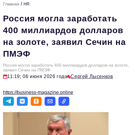
/
Главная
HR
Стиль жизни
Россия могла заработать
Тема номера
400 миллиардов долларов
HR
на золоте, заявил Сечин на
Персона номера
ПМЭФ
Инфраструктура развития
Технологии и тренды
Россия могла заработать 400 миллиардов долларов на золоте,
заявил Сечин на ПМЭФ
11:19; 06 июня 2026 года
Сергей Лысенков
Туризм
Импортозамещение
https://business-magazine.online
Мероприятия
Авторские материалы
Видео