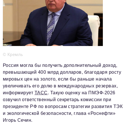
Телефон редакции:
+7 495 727-01-67
Электронные почты редакции:
Информационный отдел
info@business-magazine.online
Отдел рекламы
reklama@business-magazine.online
Отдел распространения/редакционная подписка
© Кремль
podpiska@business-magazine.online
Отдел по работе с партнерами
Россия могла бы получить дополнительный доход,
partner@business-magazine.online
превышающий 400 млрд долларов, благодаря росту
мировых цен на золото, если бы раньше начала
увеличивать его долю в международных резервах,
информирует
ТАСС
. Такую оценку на ПМЭФ-2026
озвучил ответственный секретарь комиссии при
президенте РФ по вопросам стратегии развития ТЭК
и экологической безопасности, глава «Роснефти»
Игорь Сечин.