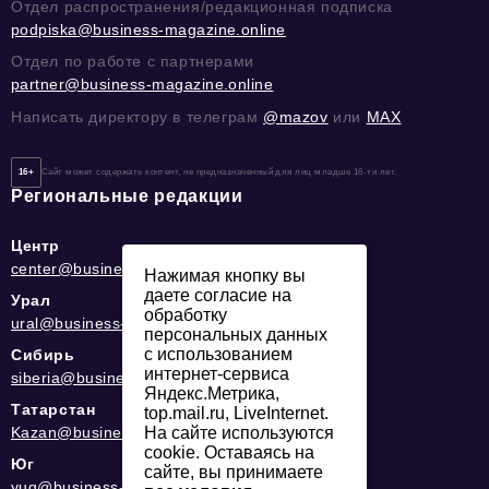
Отдел распространения/редакционная подписка
podpiska@business-magazine.online
Отдел по работе с партнерами
partner@business-magazine.online
Написать директору в телеграм
@mazov
или
MAX
16+
Сайт может содержать контент, не предназначенный для лиц младше 16-ти лет.
Региональные редакции
Центр
center@business-magazine.online
Нажимая кнопку вы
даете согласие на
Урал
обработку
ural@business-magazine.online
персональных данных
с использованием
Сибирь
интернет-сервиса
siberia@business-magazine.online
Яндекс.Метрика,
Татарстан
top.mail.ru, LiveInternet.
Kazan@business-magazine.online
На сайте используются
cookie. Оставаясь на
Юг
сайте, вы принимаете
yug@business-magazine.online