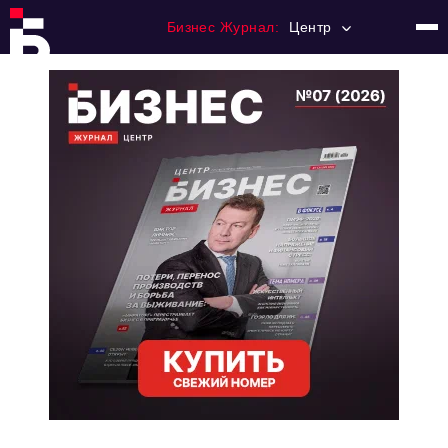
Бизнес Журнал:
Центр
Главная
Франчайзинг
Номера журнала
Контакты
Категории:
Новости
Регулирование
Премия "Тульский Бизнес"
История тульского предпринимательства
Альтернатива