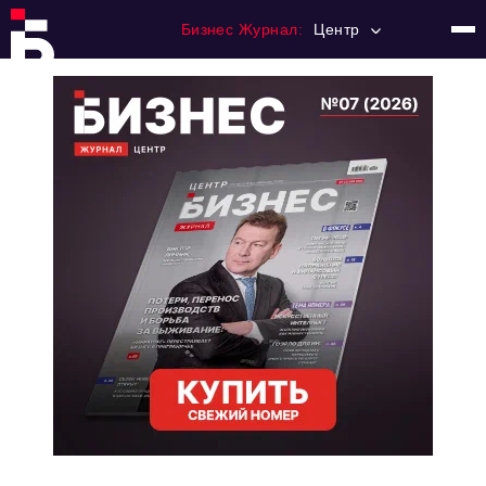
Бизнес Журнал:
Центр
Главная
Франчайзинг
Номера журнала
Контакты
Категории:
Новости
Регулирование
Премия "Тульский Бизнес"
История тульского предпринимательства
Альтернатива