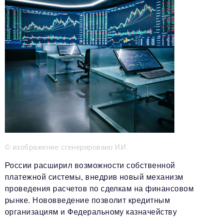
Телефон редакции:
+7 495 727-01-67
Электронные почты редакции:
Информационный отдел
info@business-magazine.online
Отдел рекламы
reklama@business-magazine.online
Отдел распространения/редакционная подписка
podpiska@business-magazine.online
Отдел по работе с партнерами
partner@business-magazine.online
© изображение сгенерировано ИИ
России расширил возможности собственной
платежной системы, внедрив новый механизм
проведения расчетов по сделкам на финансовом
рынке. Нововведение позволит кредитным
организациям и Федеральному казначейству