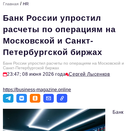
/
Главная
HR
Стиль жизни
Банк России упростил
Тема номера
расчеты по операциям на
HR
Московской и Санкт-
Персона номера
Петербургской биржах
Инфраструктура развития
Технологии и тренды
Банк России упростил расчеты по операциям на Московской и
Санкт-Петербургской биржах
23:47; 08 июня 2026 года
Сергей Лысенков
Туризм
Импортозамещение
https://business-magazine.online
Мероприятия
Авторские материалы
Банк
Видео