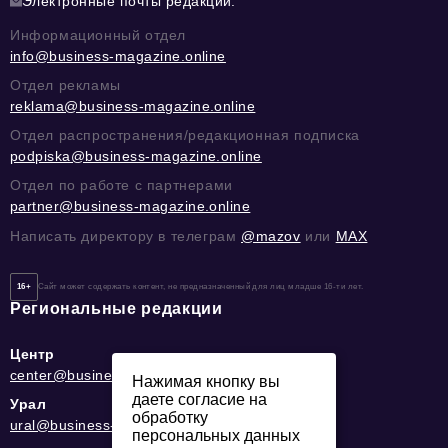
Электронные почты редакции:
Информационный отдел
info@business-magazine.online
Отдел рекламы
reklama@business-magazine.online
Отдел распространения/редакционная подписка
podpiska@business-magazine.online
Отдел по работе с партнерами
partner@business-magazine.online
Написать директору в телеграм
@mazov
или
MAX
16+
Сайт может содержать контент, не предназначенный для лиц младше 16-ти лет.
Региональные редакции
Центр
center@business-magazine.online
Нажимая кнопку вы
даете согласие на
Урал
обработку
ural@business-magazine.online
персональных данных