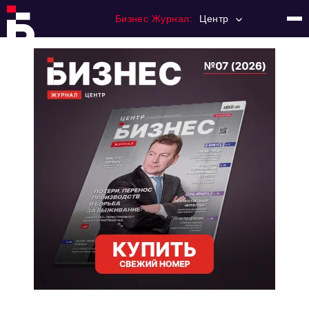
Бизнес Журнал:
Центр
Главная
Франчайзинг
Номера журнала
Контакты
Категории:
Новости
Регулирование
Премия "Тульский Бизнес"
История тульского предпринимательства
Альтернатива