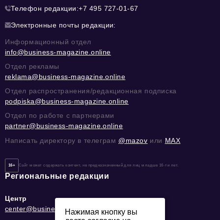
Телефон редакции:
+7 495 727-01-67
Электронные почты редакции:
Информационный отдел
info@business-magazine.online
Отдел рекламы
reklama@business-magazine.online
Отдел распространения/редакционная подписка
podpiska@business-magazine.online
Отдел по работе с партнерами
partner@business-magazine.online
Написать директору в телеграм
@mazov
или
MAX
16+
Сайт может содержать контент, не предназначенный для лиц младше 16-ти лет.
Региональные редакции
Центр
center@business-magazine.online
Нажимая кнопку вы