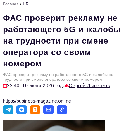
/
Главная
HR
Стиль жизни
ФАС проверит рекламу не
Тема номера
работающего 5G и жалобы
HR
на трудности при смене
Персона номера
оператора со своим
Инфраструктура развития
номером
Технологии и тренды
Туризм
ФАС проверит рекламу не работающего 5G и жалобы на
трудности при смене оператора со своим номером
Импортозамещение
22:40; 10 июня 2026 года
Сергей Лысенков
Мероприятия
https://business-magazine.online
Авторские материалы
Видео