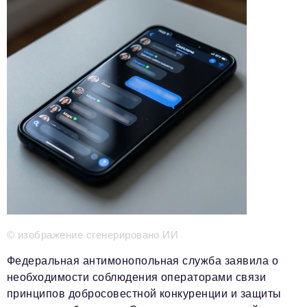
Телефон редакции:
+7 495 727-01-67
Электронные почты редакции:
Информационный отдел
info@business-magazine.online
Отдел рекламы
reklama@business-magazine.online
Отдел распространения/редакционная подписка
podpiska@business-magazine.online
Отдел по работе с партнерами
partner@business-magazine.online
© изображение сгенерировано ИИ
Федеральная антимонопольная служба заявила о
необходимости соблюдения операторами связи
принципов добросовестной конкуренции и защиты