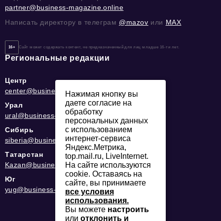
partner@business-magazine.online
Написать директору в телеграм
@mazov
или
MAX
16+
Сайт может содержать контент, не предназначенный для лиц младше 16-ти лет.
Региональные редакции
Центр
center@business-magazine.online
Нажимая кнопку вы
даете согласие на
Урал
обработку
ural@business-magazine.online
персональных данных
с использованием
Сибирь
интернет-сервиса
siberia@business-magazine.online
Яндекс.Метрика,
Татарстан
top.mail.ru, LiveInternet.
Kazan@business-magazine.online
На сайте используются
cookie. Оставаясь на
Юг
сайте, вы принимаете
yug@business-magazine.online
все условия
использования.
Вы можете
настроить
или
отклонить и