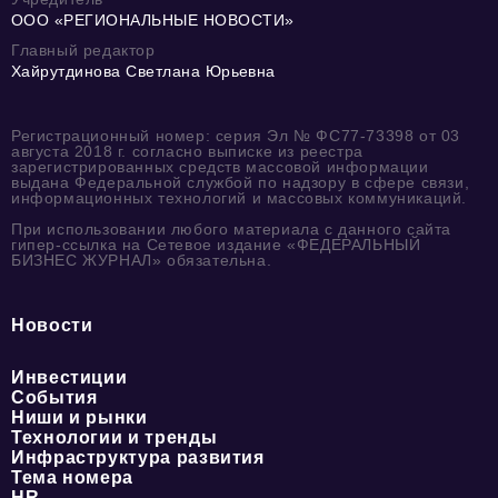
ООО «РЕГИОНАЛЬНЫЕ НОВОСТИ»
Главный редактор
Хайрутдинова Светлана Юрьевна
Регистрационный номер: серия Эл № ФС77-73398 от 03
августа 2018 г. согласно выписке из реестра
зарегистрированных средств массовой информации
выдана Федеральной службой по надзору в сфере связи,
информационных технологий и массовых коммуникаций.
При использовании любого материала с данного сайта
гипер-ссылка на Сетевое издание «ФЕДЕРАЛЬНЫЙ
БИЗНЕС ЖУРНАЛ» обязательна.
Новости
Инвестиции
События
Ниши и рынки
Технологии и тренды
Инфраструктура развития
Тема номера
HR