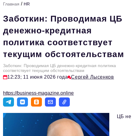
/
Главная
HR
Стиль жизни
Заботкин: Проводимая ЦБ
Тема номера
денежно-кредитная
HR
политика соответствует
Персона номера
текущим обстоятельствам
Инфраструктура развития
Технологии и тренды
Заботкин: Проводимая ЦБ денежно-кредитная политика
соответствует текущим обстоятельствам
12:23; 11 июня 2026 года
Сергей Лысенков
Туризм
Импортозамещение
https://business-magazine.online
Мероприятия
Авторские материалы
ЦБ не
Видео