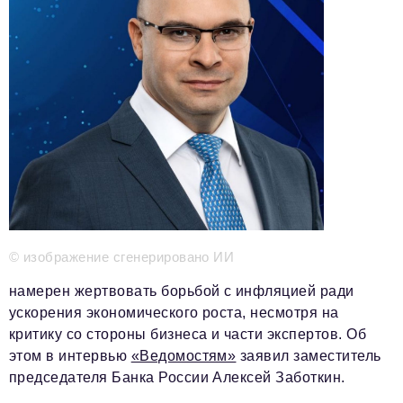
Телефон редакции:
+7 495 727-01-67
Электронные почты редакции:
Информационный отдел
info@business-magazine.online
Отдел рекламы
reklama@business-magazine.online
Отдел распространения/редакционная подписка
podpiska@business-magazine.online
Отдел по работе с партнерами
partner@business-magazine.online
© изображение сгенерировано ИИ
намерен жертвовать борьбой с инфляцией ради
ускорения экономического роста, несмотря на
критику со стороны бизнеса и части экспертов. Об
этом в интервью
«Ведомостям»
заявил заместитель
председателя Банка России Алексей Заботкин.