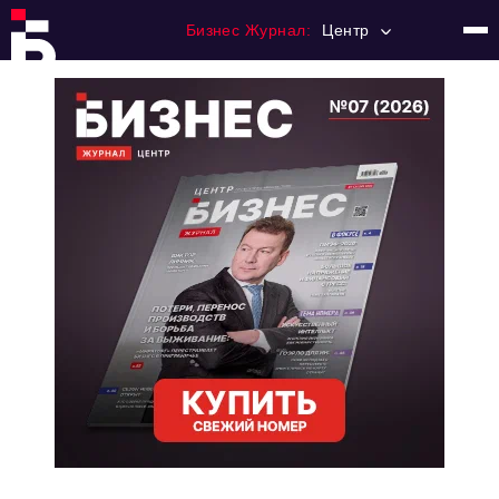
Бизнес Журнал:
Центр
Главная
Франчайзинг
Номера журнала
Контакты
Категории:
Новости
Регулирование
Премия "Тульский Бизнес"
История тульского предпринимательства
Альтернатива