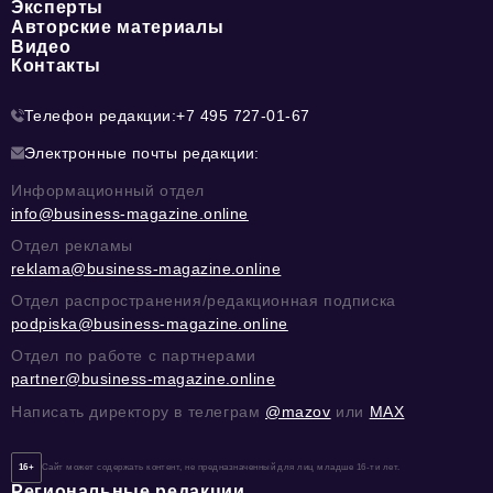
Эксперты
Авторские материалы
Видео
Контакты
Телефон редакции:
+7 495 727-01-67
Электронные почты редакции:
Информационный отдел
info@business-magazine.online
Отдел рекламы
reklama@business-magazine.online
Отдел распространения/редакционная подписка
podpiska@business-magazine.online
Отдел по работе с партнерами
partner@business-magazine.online
Написать директору в телеграм
@mazov
или
MAX
16+
Сайт может содержать контент, не предназначенный для лиц младше 16-ти лет.
Региональные редакции