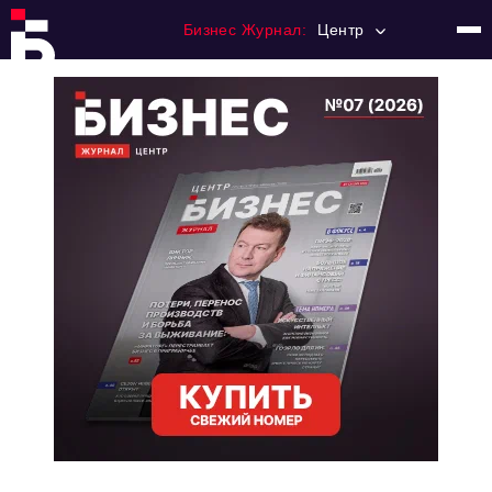
Бизнес Журнал:
Центр
Главная
Франчайзинг
Номера журнала
Контакты
Категории:
Новости
Регулирование
Премия "Тульский Бизнес"
История тульского предпринимательства
Альтернатива