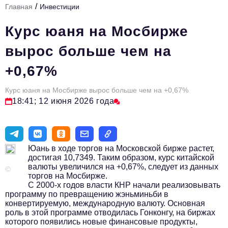
/
Главная
Инвестиции
Стиль жизни
Курс юаня на Мосбирже
Тема номера
вырос больше чем на
HR
+0,67%
Персона номера
Курс юаня на Мосбирже вырос больше чем на +0,67%
Инфраструктура развития
18:41; 12 июня 2026 года
Технологии и тренды
Туризм
Юань в ходе торгов на Московской бирже растет,
Импортозамещение
достигая 10,7349. Таким образом, курс китайской
валюты увеличился на +0,67%, следует из данных
Мероприятия
©
торгов на Мосбирже.
С 2000-х годов власти КНР начали реализовывать
Авторские материалы
программу по превращению жэньминьби в
конвертируемую, международную валюту. Основная
Видео
роль в этой программе отводилась Гонконгу, на биржах
которого появились новые финансовые продукты,