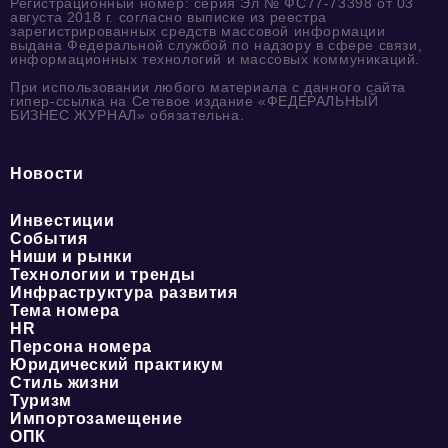
Регистрационный номер: серия Эл № ФС77-73398 от 03
августа 2018 г. согласно выписке из реестра
зарегистрированных средств массовой информации
выдана Федеральной службой по надзору в сфере связи,
информационных технологий и массовых коммуникаций.
При использовании любого материала с данного сайта
гипер-ссылка на Сетевое издание «ФЕДЕРАЛЬНЫЙ
БИЗНЕС ЖУРНАЛ» обязательна.
Новости
Инвестиции
События
Ниши и рынки
Технологии и тренды
Инфраструктура развития
Тема номера
HR
Персона номера
Юридический практикум
Стиль жизни
Туризм
Импортозамещение
ОПК