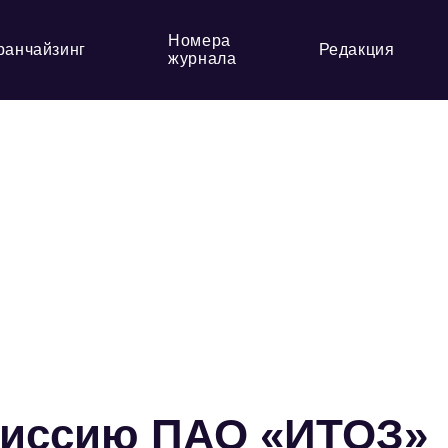
Номера
ранчайзинг
Редакция
журнала
миссию ПАО «ИТОЗ»