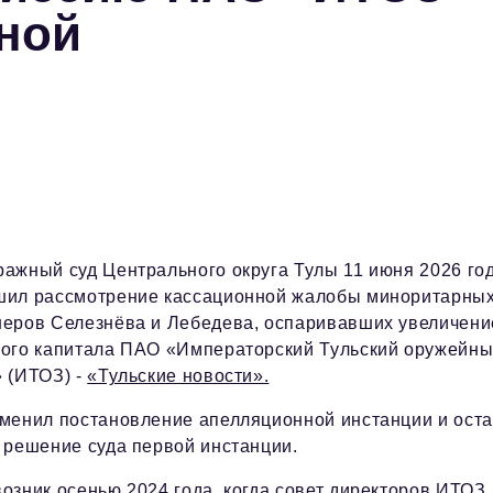
нной
ражный суд Центрального округа Тулы 11 июня 2026 го
шил рассмотрение кассационной жалобы миноритарны
неров Селезнёва и Лебедева, оспаривавших увеличени
ного капитала ПАО «Императорский Тульский оружейн
 (ИТОЗ) -
«Тульские новости».
тменил постановление апелляционной инстанции и ост
 решение суда первой инстанции.
озник осенью 2024 года, когда совет директоров ИТОЗ