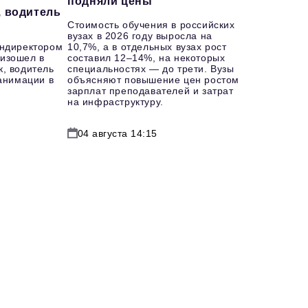
подняли цены
, водитель
Стоимость обучения в российских
вузах в 2026 году выросла на
ендиректором
10,7%, а в отдельных вузах рост
изошел в
составил 12–14%, на некоторых
к, водитель
специальностях — до трети. Вузы
еанимации в
объясняют повышение цен ростом
зарплат преподавателей и затрат
на инфраструктуру.
04 августа 14:15