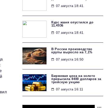
07 августа 18:41
Курс юаня опустился до
11,4936
07 августа 18:41
В России производство
крупы выросло на 7,1%
да
07 августа 16:50
х
е
Биржевая цена на золото
ый
превысила 4400 долларов за
тройскую унцию
07 августа 16:11
авил