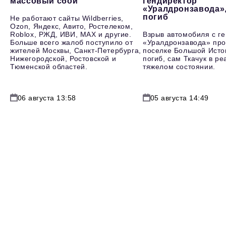
массовый сбой
гендиректор
«Уралдронзавода»
погиб
Не работают сайты Wildberries,
Ozon, Яндекс, Авито, Ростелеком,
Roblox, РЖД, ИВИ, MAX и другие.
Взрыв автомобиля с г
Больше всего жалоб поступило от
«Уралдронзавода» про
жителей Москвы, Санкт-Петербурга,
поселке Большой Исто
Нижегородской, Ростовской и
погиб, сам Ткачук в р
Тюменской областей.
тяжелом состоянии.
06 августа 13:58
05 августа 14:49