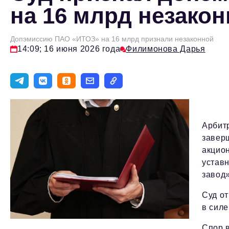
на 16 млрд незако
Допэмиссию ПАО «ИТОЗ» на 16 млрд признали незаконной
14:09; 16 июня 2026 года
Филимонова Дарья
Арбит
завер
акцио
устав
завод»
Суд о
в силе
Спор в