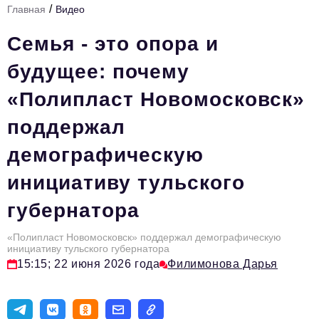
/
Главная
Видео
Стиль жизни
Семья - это опора и
Тема номера
будущее: почему
HR
«Полипласт Новомосковск»
Персона номера
поддержал
Инфраструктура развития
демографическую
Технологии и тренды
инициативу тульского
Туризм
губернатора
Импортозамещение
Мероприятия
«Полипласт Новомосковск» поддержал демографическую
инициативу тульского губернатора
Авторские материалы
15:15; 22 июня 2026 года
Филимонова Дарья
Видео