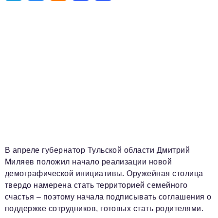
Телефон редакции:
+7 495 727-01-67
Электронные почты редакции:
Информационный отдел
info@business-magazine.online
Отдел рекламы
reklama@business-magazine.online
Отдел распространения/редакционная подписка
podpiska@business-magazine.online
Отдел по работе с партнерами
partner@business-magazine.online
В апреле губернатор Тульской области Дмитрий
Миляев положил начало реализации новой
демографической инициативы. Оружейная столица
твердо намерена стать территорией семейного
счастья – поэтому начала подписывать соглашения о
поддержке сотрудников, готовых стать родителями.