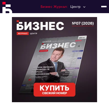
Бизнес Журнал:
Центр
Главная
Франчайзинг
Номера журнала
Контакты
Категории:
Новости
Регулирование
Премия "Тульский Бизнес"
История тульского предпринимательства
Альтернатива