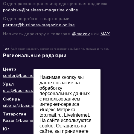
Отдел распространения/редакционная подписка
podpiska@business-magazine.online
Отдел по работе с партнерами
partner@business-magazine.online
Написать директору в телеграм
@mazov
или
MAX
16+
Сайт может содержать контент, не предназначенный для лиц младше 16-ти лет.
Региональные редакции
Центр
center@business-magazine.online
Нажимая кнопку вы
даете согласие на
Урал
обработку
ural@business-magazine.online
персональных данных
с использованием
Сибирь
интернет-сервиса
siberia@business-magazine.online
Яндекс.Метрика,
Татарстан
top.mail.ru, LiveInternet.
Kazan@business-magazine.online
На сайте используются
cookie. Оставаясь на
Юг
сайте, вы принимаете