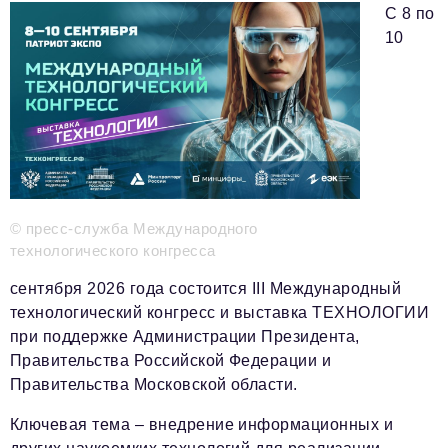
Телефон редакции:
+7 495 727-01-67
С 8 по
10
Электронные почты редакции:
Информационный отдел
info@business-magazine.online
Отдел рекламы
reklama@business-magazine.online
Отдел распространения/редакционная подписка
podpiska@business-magazine.online
Отдел по работе с партнерами
© пресс-служба Международного
partner@business-magazine.online
технологического конгресса
сентября 2026 года состоится III Международный
технологический конгресс и выставка ТЕХНОЛОГИИ
при поддержке Администрации Президента,
Правительства Российской Федерации и
Правительства Московской области.
Ключевая тема – внедрение информационных и