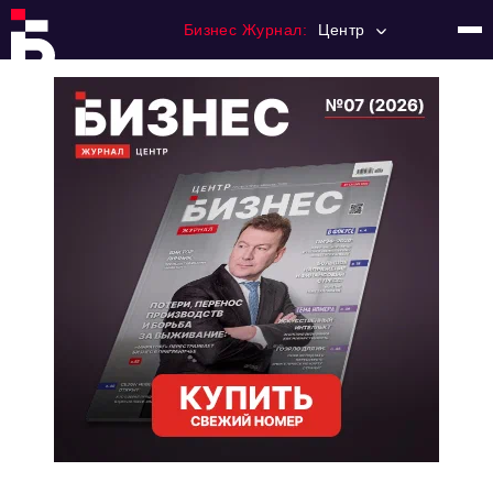
Бизнес Журнал:
Центр
Главная
Франчайзинг
Номера журнала
Контакты
Категории:
Новости
Регулирование
Премия "Тульский Бизнес"
История тульского предпринимательства
Альтернатива