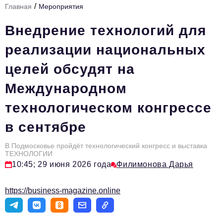
/
Главная
Мероприятия
Стиль жизни
Внедрение технологий для
Тема номера
реализации национальных
HR
целей обсудят на
Персона номера
Международном
Инфраструктура развития
технологическом конгрессе
Технологии и тренды
в сентябре
Туризм
Импортозамещение
В Подмосковье пройдёт технологический конгресс и выставка
ТЕХНОЛОГИИ
Мероприятия
10:45; 29 июня 2026 года
Филимонова Дарья
Авторские материалы
https://business-magazine.online
Видео