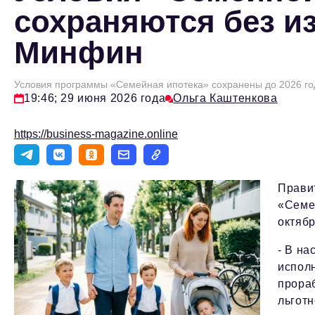
сохраняются без из
Минфин
Условия программы «Семейная ипотека» сохранены до 2026 го
19:46; 29 июня 2026 года
Ольга Каштенкова
https://business-magazine.online
Прави
«Семе
октябр
- В н
испол
прора
льготн