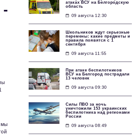
атаках ВСУ на Белгородскую
 -
область
09 августа 12:30
Школьников ждут серьезные
перемены: какие предметы и
правила появятся с 1
сентября
09 августа 11:55
При атаке беспилотников
ВСУ на Белгород пострадали
13 человек
мы
09 августа 09:30
1
Силы ПВО за ночь
уничтожили 153 украинских
беспилотника над регионами
России
ммы
09 августа 08:49
той