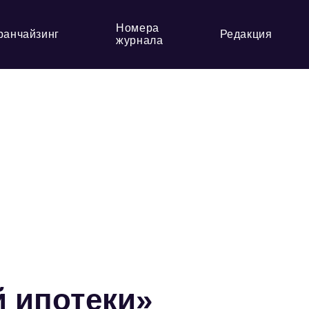
Номера
ранчайзинг
Редакция
журнала
 ипотеки»