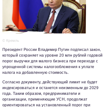
Телефон редакции:
+7 495 727-01-67
Электронные почты редакции:
Информационный отдел
info@business-magazine.online
Отдел рекламы
reklama@business-magazine.online
© Кремль
Отдел распространения/редакционная подписка
podpiska@business-magazine.online
Президент России Владимир Путин подписал закон,
Отдел по работе с партнерами
который сохраняет на уровне 20 млн рублей годовой
partner@business-magazine.online
порог выручки для малого бизнеса при переходе с
упрощенной системы налогообложения к уплате
налога на добавленную стоимость.
Согласно документу, действующий лимит не будет
индексироваться и останется неизменным до 2029
года. Таким образом, предприниматели и
организации, применяющие УСН, продолжат
ориентироваться на установленный порог при