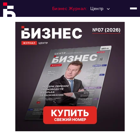
Бизнес Журнал:
Центр
Главная
Франчайзинг
Номера журнала
Контакты
Категории:
Новости
Регулирование
Премия "Тульский Бизнес"
История тульского предпринимательства
Альтернатива