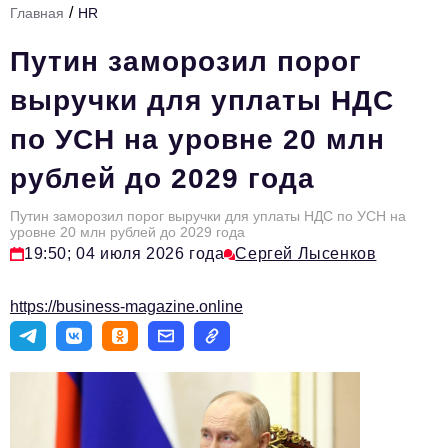
/
Главная
HR
Стиль жизни
Путин заморозил порог
Тема номера
выручки для уплаты НДС
HR
по УСН на уровне 20 млн
Персона номера
рублей до 2029 года
Инфраструктура развития
Технологии и тренды
Путин заморозил порог выручки для уплаты НДС по УСН на
уровне 20 млн рублей до 2029 года
19:50; 04 июля 2026 года
Сергей Лысенков
Туризм
Импортозамещение
https://business-magazine.online
Мероприятия
Авторские материалы
Видео