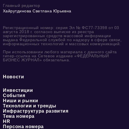
Главный редактор
Хайрутдинова Светлана Юрьевна
Регистрационный номер: серия Эл № ФС77-73398 от 03
августа 2018 г. согласно выписке из реестра
зарегистрированных средств массовой информации
выдана Федеральной службой по надзору в сфере связи,
информационных технологий и массовых коммуникаций.
При использовании любого материала с данного сайта
гипер-ссылка на Сетевое издание «ФЕДЕРАЛЬНЫЙ
БИЗНЕС ЖУРНАЛ» обязательна.
Новости
Инвестиции
События
Ниши и рынки
Технологии и тренды
Инфраструктура развития
Тема номера
HR
Персона номера