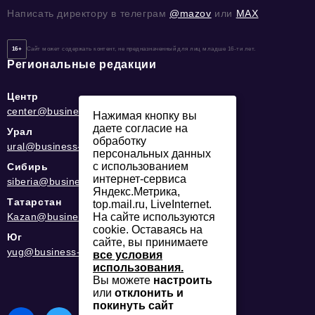
Написать директору в телеграм
@mazov
или
MAX
16+
Сайт может содержать контент, не предназначенный для лиц младше 16-ти лет.
Региональные редакции
Центр
center@business-magazine.online
Нажимая кнопку вы
даете согласие на
Урал
обработку
ural@business-magazine.online
персональных данных
с использованием
Сибирь
интернет-сервиса
siberia@business-magazine.online
Яндекс.Метрика,
Татарстан
top.mail.ru, LiveInternet.
На сайте используются
Kazan@business-magazine.online
cookie. Оставаясь на
Юг
сайте, вы принимаете
yug@business-magazine.online
все условия
использования.
Вы можете
настроить
или
отклонить и
покинуть сайт