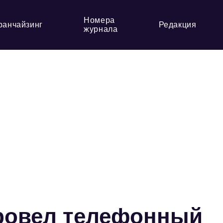
Номера
ранчайзинг
Редакция
журнала
ровел телефонный