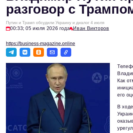
разговор с Трампо
Путин и Трамп обсудили Украину и диалог 4 июля
00:33; 05 июля 2026 года
Иван Викторов
https://business-magazine.online
Телеф
Влади
Как о
инициа
его о
В ходе
Украи
оказыв
урегу