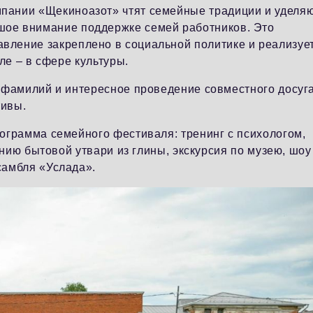
мпании «Щекиноазот» чтят семейные традиции и уделя
шое внимание поддержке семей работников. Это
авление закреплено в социальной политике и реализуе
ле – в сфере культуры.
 фамилий и интересное проведение совместного досуга
тивы.
ограмма семейного фестиваля: тренинг с психологом,
ению бытовой утвари из глины, экскурсия по музею, шоу
самбля «Услада».