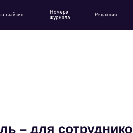
Номера
ранчайзинг
Редакция
журнала
ь – для сотрудник