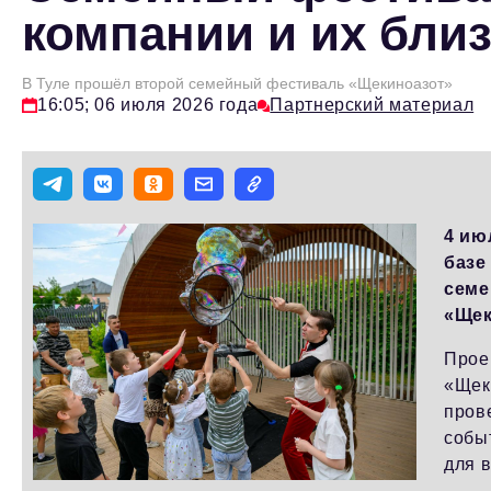
компании и их бли
В Туле прошёл второй семейный фестиваль «Щекиноазот»
16:05; 06 июля 2026 года
Партнерский материал
4 ию
базе
семе
«Щек
Прое
«Щек
пров
событ
для 