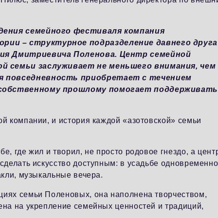
едения семейного фестиваля компания
рии – структурное подразделение давнего друга
лия Дмитриевича Поленова. Центр семейной
ой семьи заслуживает не меньшего внимания, чем
ая повседневность приобретает с течением
к собственному прошлому помогает поддерживат
ой компании, и история каждой «азотовской» семьи
е, где жил и творил, не просто родовое гнездо, а цент
 сделать искусство доступным: в усадьбе одновременн
акли, музыкальные вечера.
циях семьи Поленовых, она наполнена творчеством,
ена на укрепление семейных ценностей и традиций,