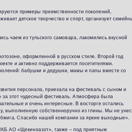
ируются примеры преемственности поколений,
ивает детское творчество и спорт, организует семейн
сь чаем из тульского самовара, лакомились вкусной
отозоне, оформленной в русском стиле. Второй год
роекте и активно поддерживается посетителями.
околений: бабушки и дедушки, мамы и папы вместе со
азвития персонала, приехала на фестиваль с сыном и
 за этот чудесный фестиваль. Атмосфера была
чательные и очень интересные. В восторге остались
у, выполненную собственноручно из глины. Мы не уне
 обжига. Спасибо нашей компании за яркие выходные».
ПКБ АО «Щекиноазот», также – под приятным