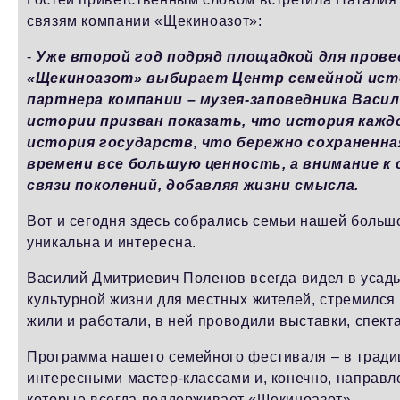
связям компании «Щекиноазот»:
-
Уже второй год подряд площадкой для пров
«Щекиноазот» выбирает Центр семейной исто
партнера компании – музея-заповедника Васи
истории призван показать, что история кажд
история государств, что бережно сохраненн
времени все большую ценность, а внимание 
связи поколений, добавляя жизни смысла.
Вот и сегодня здесь собрались семьи нашей больш
уникальна и интересна.
Василий Дмитриевич Поленов всегда видел в усадьб
культурной жизни для местных жителей, стремился
жили и работали, в ней проводили выставки, спект
Программа нашего семейного фестиваля – в тради
интересными мастер-классами и, конечно, направл
которые всегда поддерживает «Щекиноазот».