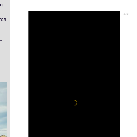
ют
тся
.